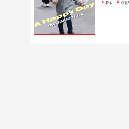
着る
必需