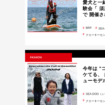
愛犬と一
験会「 須
で 開催
BRP
SE
クエーキーセ
FASHION
今年は "
ケてる、 
ューモデ
SEA-DOO（
クエーキーセ