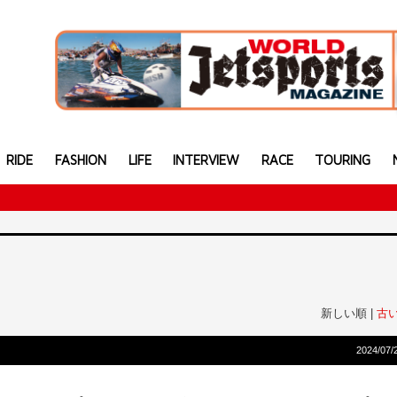
RIDE
FASHION
LIFE
INTERVIEW
RACE
TOURING
新しい順 |
古
2024/07/