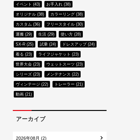
イベント (43)
お手入れ (38)
オリジナル (38)
カラーリング (38)
カスタム (36)
フリースタイル (30)
運搬 (29)
生活 (29)
使い方 (28)
SX-R (25)
試乗 (24)
ドレスアップ (24)
着る (23)
ライフジャケット (23)
世界大会 (23)
ウェットスーツ (23)
シリーズ (23)
メンテナンス (22)
ヴィンテージ (22)
トレーラー (21)
動画 (21)
アーカイブ
2026年08月 (2)