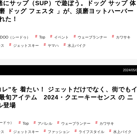
緒にサップ（SUP）で遊ぼう。ドッグ サップ 体
磨 ドッグ フェスタ 」が、須磨ヨットハーバー
された！
A-DOO（シードゥ）
Top
イベント
ウェーブランナー
カワサキ
ンス
ジェットスキー
ヤマハ
水上バイク
2024/05/
コレ"を 着たい！ ジェットだけでなく、街でも
最旬アイテム 2024・クエーキーセンス の ニ
ル登場
シードゥ）
Top
アパレル
ウェーブランナー
カワサキ
ンス
ジェットスキー
ファッション
ライフスタイル
水上バイク