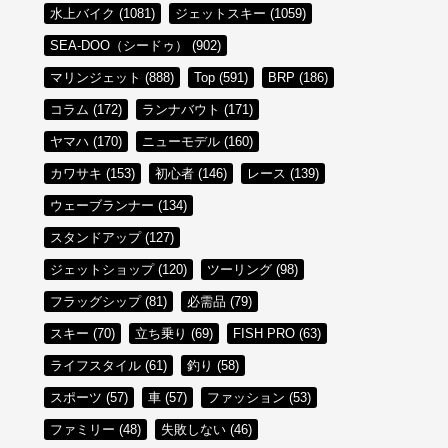
水上バイク (1081)
ジェットスキー (1059)
SEA-DOO（シードゥ） (902)
マリンジェット (888)
Top (591)
BRP (186)
コラム (172)
ランナバウト (171)
ヤマハ (170)
ニューモデル (160)
カワサキ (153)
初心者 (146)
レース (139)
ウェーブランナー (134)
スタンドアップ (127)
ジェットショップ (120)
ツーリング (98)
フラッグシップ (81)
必需品 (79)
スキー (70)
立ち乗り (69)
FISH PRO (63)
ライフスタイル (61)
釣り (58)
スポーツ (57)
車 (57)
ファッション (53)
ファミリー (48)
失敗しない (46)