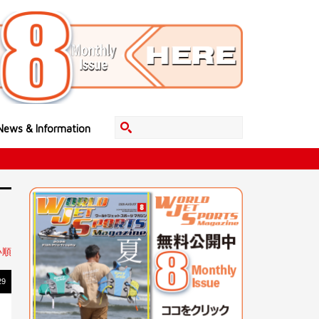
News & Information
い順
29