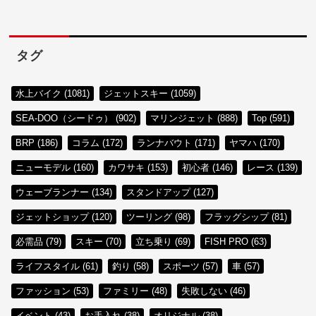
タグ
水上バイク (1081)
ジェットスキー (1059)
SEA-DOO（シードゥ） (902)
マリンジェット (888)
Top (591)
BRP (186)
コラム (172)
ランナバウト (171)
ヤマハ (170)
ニューモデル (160)
カワサキ (153)
初心者 (146)
レース (139)
ウェーブランナー (134)
スタンドアップ (127)
ジェットショップ (120)
ツーリング (98)
フラッグシップ (81)
必需品 (79)
スキー (70)
立ち乗り (69)
FISH PRO (63)
ライフスタイル (61)
釣り (58)
スポーツ (57)
車 (57)
ファッション (53)
ファミリー (48)
失敗しない (46)
イベント (43)
お手入れ (38)
オリジナル (38)