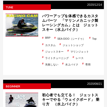
2020/12/14
TUNE
パワーアップを体感できるカスタ
ムパーツ 「マリンメカニック製
レーシングカム」とは ジェット
スキー（水上バイク）
BRP
SEA-DOO（シードゥ）
Top
カスタム
ジェットショップ
ジェットスキー
マリンジェット
ライトチューニング
レース
失敗しない
水上バイク
専用
2020/08/21
BEGINNER
初心者でも立てる！ ジェットス
キーでやる「ウェイクボード」 乗
り方 （水上バイク）