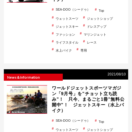
SEA-DOO（シードゥ）
Top
ウェットスーツ
ジェットショップ
ジェットスキー
ドレスアップ
ファッション
マリンジェット
ライフスタイル
レース
水上バイク
専用
2021/08/10
News＆Information
ワールドジェットスポーツマガジ
ン「9月号」を”チョット立ち読
み”！ 只今、まるごと1冊”無料公
開中”！ ジェットスキー（水上バ
イク）
SEA-DOO（シードゥ）
Top
ウェットスーツ
ジェットショップ