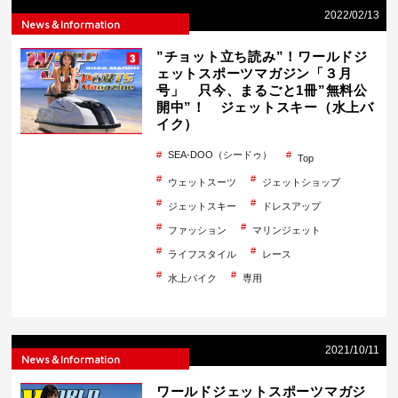
2022/02/13
News＆Information
”チョット立ち読み”！ワールドジ
ェットスポーツマガジン「３月
号」 只今、まるごと1冊”無料公
開中”！ ジェットスキー（水上バ
イク）
SEA-DOO（シードゥ）
Top
ウェットスーツ
ジェットショップ
ジェットスキー
ドレスアップ
ファッション
マリンジェット
ライフスタイル
レース
水上バイク
専用
2021/10/11
News＆Information
ワールドジェットスポーツマガジ