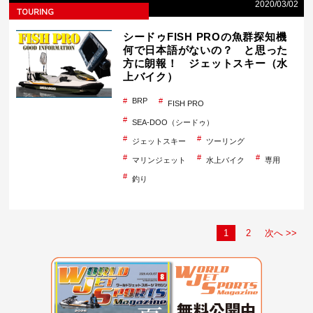
2020/03/02
TOURING
シードゥFISH PROの魚群探知機
何で日本語がないの？ と思った
方に朗報！ ジェットスキー（水
上バイク）
BRP
FISH PRO
SEA-DOO（シードゥ）
ジェットスキー
ツーリング
マリンジェット
水上バイク
専用
釣り
1
2
次へ >>