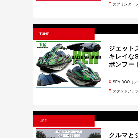
スプリンター
TUNE
ジェット
キレイなS
ボンフー
SEA-DOO（
スタンドアッ
LIFE
クルマとジ