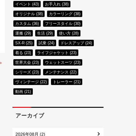
イベント (43)
お手入れ (38)
オリジナル (38)
カラーリング (38)
カスタム (36)
フリースタイル (30)
運搬 (29)
生活 (29)
使い方 (28)
SX-R (25)
試乗 (24)
ドレスアップ (24)
着る (23)
ライフジャケット (23)
世界大会 (23)
ウェットスーツ (23)
>
シリーズ (23)
メンテナンス (22)
ヴィンテージ (22)
トレーラー (21)
動画 (21)
アーカイブ
2026年08月 (2)