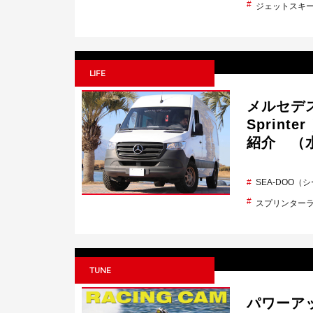
ジェットスキ
LIFE
メルセデス
Sprin
紹介 （
SEA-DOO（
スプリンター
TUNE
パワーア