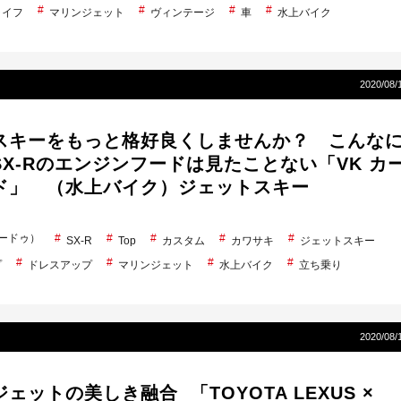
ライフ
マリンジェット
ヴィンテージ
車
水上バイク
2020/08/
スキーをもっと格好良くしませんか？ こんな
X-Rのエンジンフードは見たことない「VK カ
ド」 （水上バイク）ジェットスキー
シードゥ）
SX-R
Top
カスタム
カワサキ
ジェットスキー
プ
ドレスアップ
マリンジェット
水上バイク
立ち乗り
2020/08/
ェットの美しき融合 「TOYOTA LEXUS ×