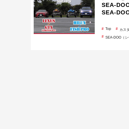
SEA-DOO
SEA-D
Top
カス
SEA-DOO（