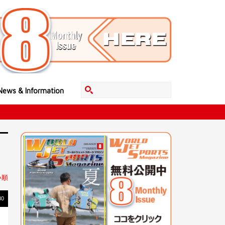
News & Information
い順
30