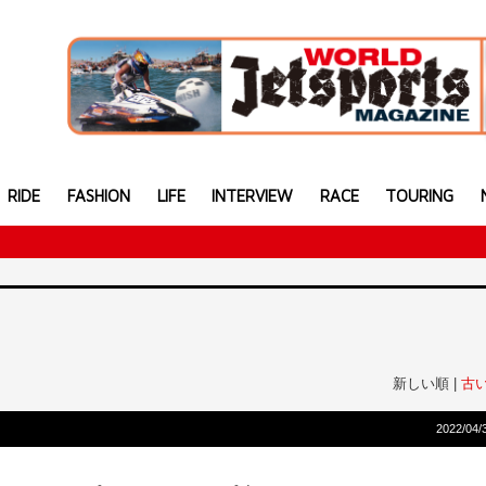
RIDE
FASHION
LIFE
INTERVIEW
RACE
TOURING
新しい順 |
古
2022/04/