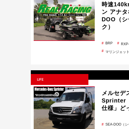
時速14
ン アナタ
DOO（シ
ク）
BRP
RXP
マリンジェッ
LIFE
メルセデス
Sprin
仕様」ど
SEA-DOO（