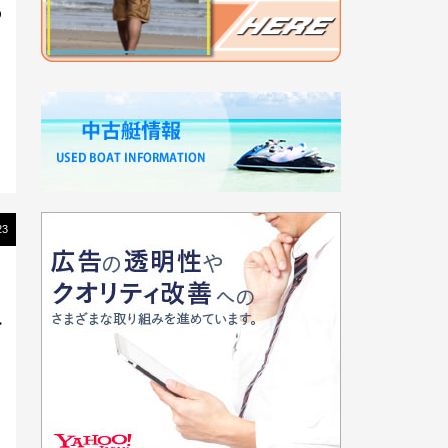
あ
ェ
23
エ