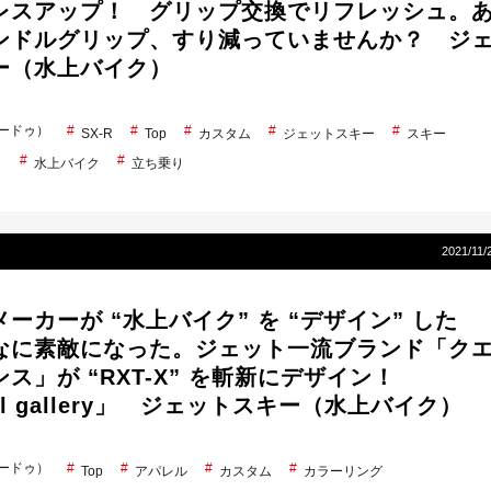
レスアップ！ グリップ交換でリフレッシュ。
ンドルグリップ、すり減っていませんか？ ジ
ー（水上バイク）
シードゥ）
SX-R
Top
カスタム
ジェットスキー
スキー
ト
水上バイク
立ち乗り
2021/11/
ーカーが “水上バイク” を “デザイン” した
なに素敵になった。ジェット一流ブランド「ク
ス」が “RXT-X” を斬新にデザイン！
rel gallery」 ジェットスキー（水上バイク）
シードゥ）
Top
アパレル
カスタム
カラーリング