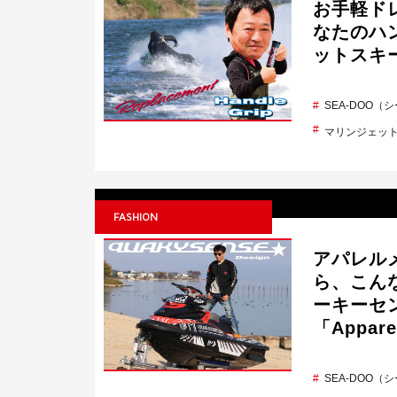
お手軽ド
なたのハ
ットスキ
SEA-DOO（
マリンジェッ
FASHION
アパレルメ
ら、こん
ーキーセン
「Appa
SEA-DOO（