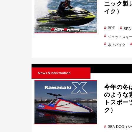
ニック製
イク）
BRP
SE
ジェットスキ
水上バイク
News＆Information
今年の冬は
のような
トスポー
ク）
SEA-DOO（