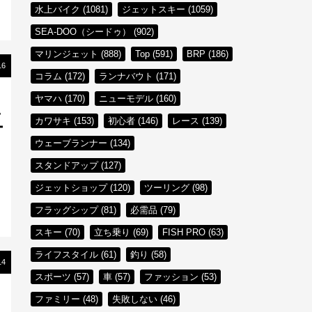
水上バイク (1081)
ジェットスキー (1059)
SEA-DOO（シードゥ） (902)
マリンジェット (888)
Top (591)
BRP (186)
16
コラム (172)
ランナバウト (171)
ヤマハ (170)
ニューモデル (160)
に
カワサキ (153)
初心者 (146)
レース (139)
ー
ウェーブランナー (134)
スタンドアップ (127)
ジェットショップ (120)
ツーリング (98)
フラッグシップ (81)
必需品 (79)
スキー (70)
立ち乗り (69)
FISH PRO (63)
ライフスタイル (61)
釣り (58)
14
スポーツ (57)
車 (57)
ファッション (53)
ファミリー (48)
失敗しない (46)