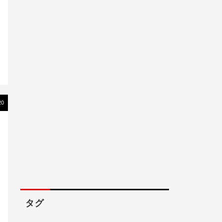
20
艇
）
タグ