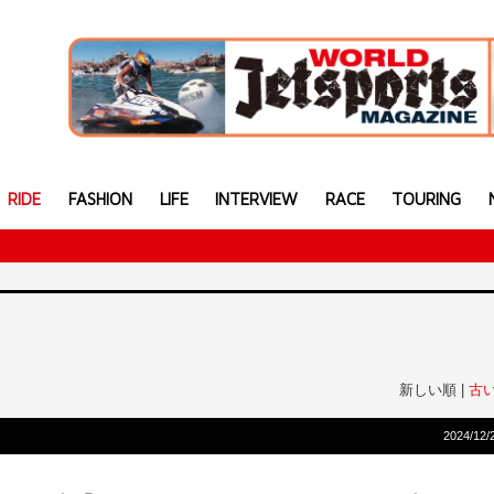
RIDE
FASHION
LIFE
INTERVIEW
RACE
TOURING
新しい順 |
古
2024/12/