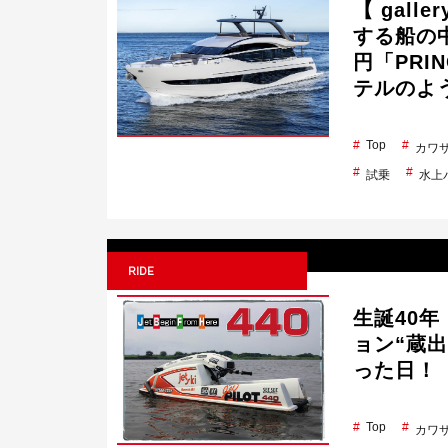
【 gall
する船の中
円「PRI
テルのよ
Top
カワ
試乗
水上
RIDE
生誕40
ョン“蔵出
った日！
Top
カワ