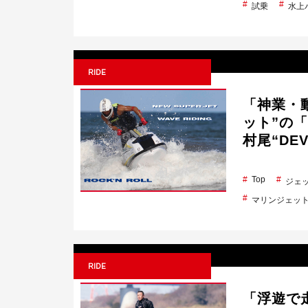
試乗
水上
RIDE
「神業・
ット”の
村尾“DE
Top
ジェ
マリンジェッ
RIDE
「浮遊で