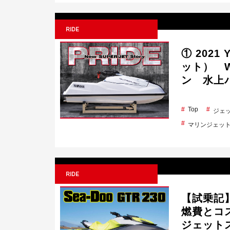
RIDE
① 2021
ット） 
ン 水上
Top
ジェ
マリンジェッ
RIDE
【試乗記】
燃費とコ
ジェット