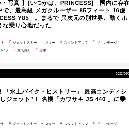
ery・写真 】[いつかは、PRINCESS] 国内に存
で、最高級 メガクルーザー 85フィート 16億
NCESS Y85」。まるで 異次元の別世界、動くホ
うな乗り心地だった
サキ
ジェットスキー
スキー
スタンドアップ
ヴィンテージ
バイク
立ち乗り
歴史
2022/06/
年！「水上バイク・ヒストリー」 最高コンディシ
しジェット”！ 名機「カワサキ JS 440 」に乗
サキ
ジェットスキー
スキー
スタンドアップ
ヴィンテージ