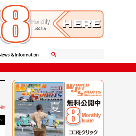
News & Information
い順
22