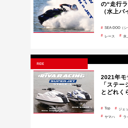
の“走行
（水上バ
SEA-DOO（
レース
水
RIDE
2021年
「ステー
とどれく
Top
ジェ
ヤマハ
ラ