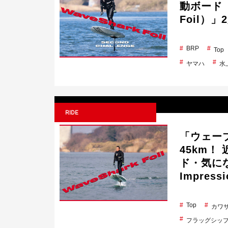
動ボード「
Foil）
BRP
Top
ヤマハ
水
RIDE
「ウェー
45km！
ド・気にな
Impress
Top
カワ
フラッグシッ