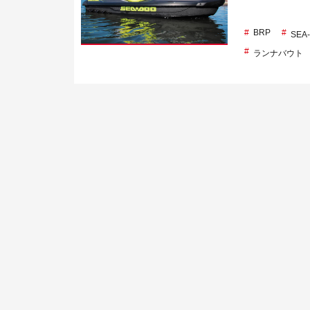
BRP
SE
ランナバウト