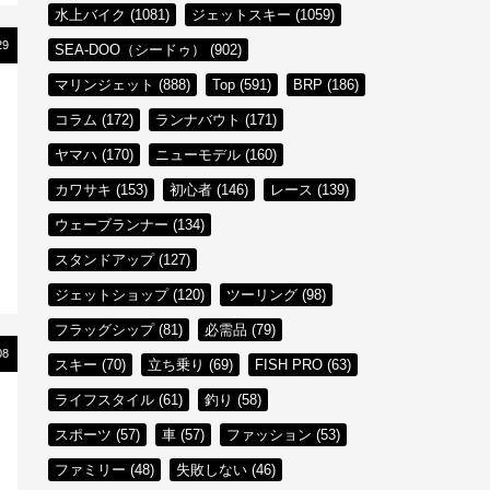
水上バイク (1081)
ジェットスキー (1059)
29
SEA-DOO（シードゥ） (902)
マリンジェット (888)
Top (591)
BRP (186)
コラム (172)
ランナバウト (171)
ヤマハ (170)
ニューモデル (160)
カワサキ (153)
初心者 (146)
レース (139)
ウェーブランナー (134)
スタンドアップ (127)
ジェットショップ (120)
ツーリング (98)
フラッグシップ (81)
必需品 (79)
08
スキー (70)
立ち乗り (69)
FISH PRO (63)
ライフスタイル (61)
釣り (58)
る
スポーツ (57)
車 (57)
ファッション (53)
ル
ファミリー (48)
失敗しない (46)