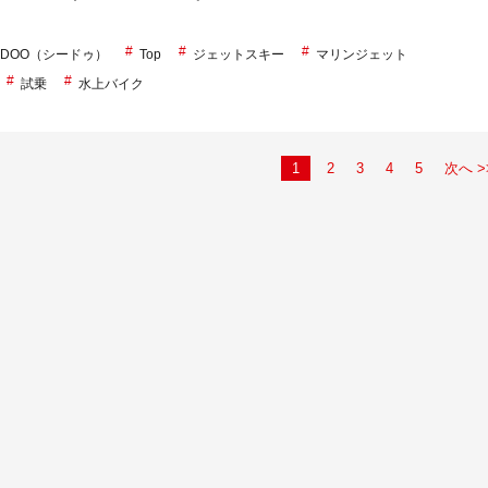
A-DOO（シードゥ）
Top
ジェットスキー
マリンジェット
試乗
水上バイク
1
2
3
4
5
次へ >