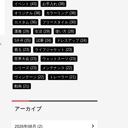
イベント (43)
お手入れ (38)
オリジナル (38)
カラーリング (38)
カスタム (36)
フリースタイル (30)
運搬 (29)
生活 (29)
使い方 (28)
SX-R (25)
試乗 (24)
ドレスアップ (24)
>
着る (23)
ライフジャケット (23)
世界大会 (23)
ウェットスーツ (23)
シリーズ (23)
メンテナンス (22)
ヴィンテージ (22)
トレーラー (21)
動画 (21)
アーカイブ
2026年08月 (2)