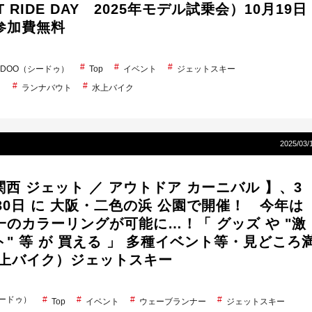
ST RIDE DAY 2025年モデル試乗会）10月19日
参加費無料
A-DOO（シードゥ）
Top
イベント
ジェットスキー
ト
ランナバウト
水上バイク
2025/03/
5 関西 ジェット ／ アウトドア カーニバル 】、3
30日 に 大阪・二色の浜 公園で開催！ 今年は
一のカラーリングが可能に…！「 グッズ や "激
" 等 が 買える 」 多種イベント等・見どころ
水上バイク）ジェットスキー
シードゥ）
Top
イベント
ウェーブランナー
ジェットスキー