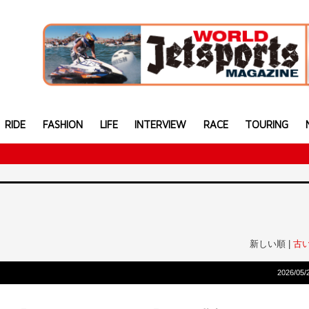
RIDE
FASHION
LIFE
INTERVIEW
RACE
TOURING
新しい順 |
古
2026/05/