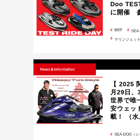
Doo TE
に開催 
BRP
SE
マリンジェッ
News＆Information
【 202
月29日、
世界で唯
安ウェット
載！ （
SEA-DOO（