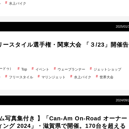
ル
水上バイク
2025/01/
リースタイル選手権・関東大会 「３/23」開催告
シードゥ）
Top
イベント
ウェーブランナー
ジェットショップ
ー
フリースタイル
マリンジェット
水上バイク
世界大会
2024/09/
ム写真集付き 】「Can-Am On-Road オーナー
ング 2024」・滋賀県で開催。170台を超える