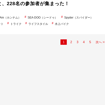
mと、228名の参加者が集まった！
n-Am（カンナム）
SEA-DOO（シードゥ）
Spyder（スパイダー）
ント
トライク
ライフスタイル
水上バイク
1
2
3
4
5
次へ >