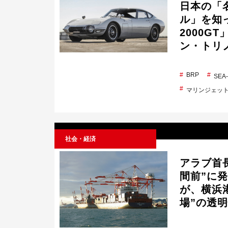
日本の「
ル」を知っ
2000G
ン・トリ
BRP
SE
マリンジェッ
社会・経済
アラブ首
間前”に
が、横浜
場”の透