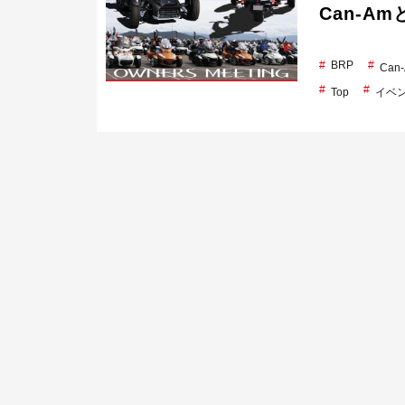
Can-A
BRP
Ca
Top
イベ