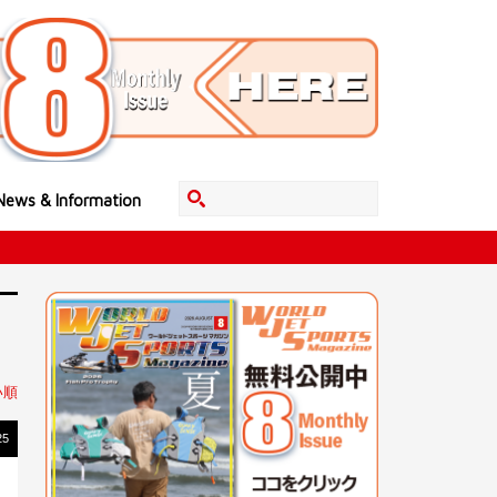
News & Information
い順
25