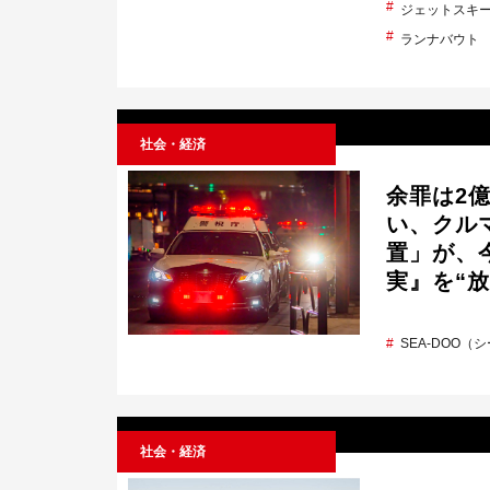
ジェットスキ
ランナバウト
社会・経済
余罪は2
い、クル
置」が、今
実』を“
SEA-DOO（
社会・経済