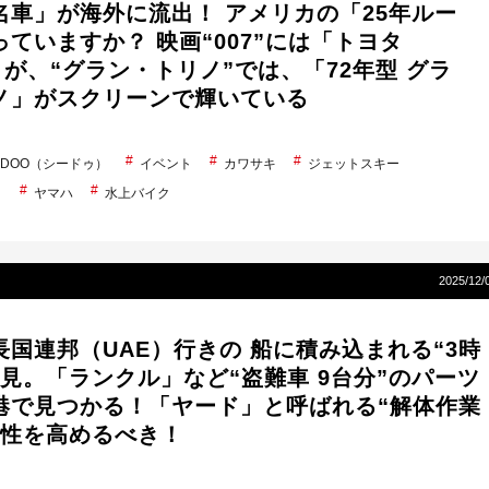
名車」が海外に流出！ アメリカの「25年ルー
ていますか？ 映画“007”には「トヨタ
T」が、“グラン・トリノ”では、「72年型 グラ
ノ」がスクリーンで輝いている
A-DOO（シードゥ）
イベント
カワサキ
ジェットスキー
ト
ヤマハ
水上バイク
2025/12/
長国連邦（UAE）行きの 船に積み込まれる“3時
発見。「ランクル」など“盗難車 9台分”のパーツ
港で見つかる！「ヤード」と呼ばれる“解体作業
明性を高めるべき！