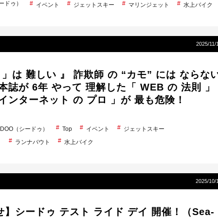
シードゥ）
イベント
ジェットスキー
マリンジェット
水上バイク
2025/11/
S 」は 難しい 』 詐欺師 の “カモ” には ならな
誌が 6年 やって 理解した「 WEB の 法則 」
インターネット の プロ 」が 最も危険！
A-DOO（シードゥ）
Top
イベント
ジェットスキー
ト
ランナバウト
水上バイク
2025/10/
】シードゥ テスト ライド デイ 開催！（Sea-