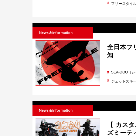
フリースタイ
News＆Information
全日本フ
知
SEA-DOO（
ジェットスキ
News＆Information
【 カスタ
ズミーティ