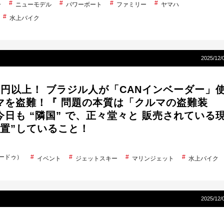
ー
ニューモデル
パワーボート
ファミリー
ヤマハ
水上バイク
2025/12/
億円以上！ ブラジル人が「CANインベーダー」
マを盗難！『 問題の本質は「クルマの盗難装
日も “隣国” で、正々堂々と 販売されている
放置”していること！
シードゥ）
イベント
ジェットスキー
マリンジェット
水上バイク
2025/12/