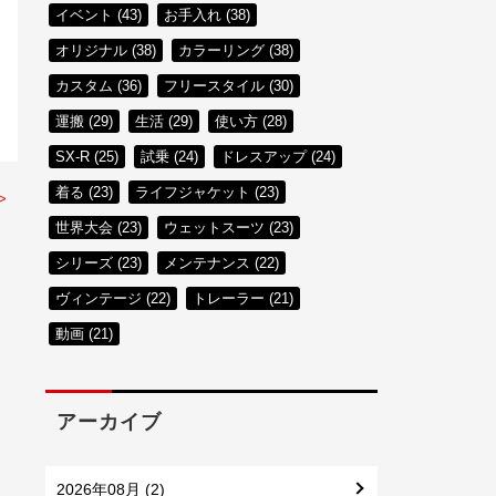
イベント (43)
お手入れ (38)
オリジナル (38)
カラーリング (38)
カスタム (36)
フリースタイル (30)
運搬 (29)
生活 (29)
使い方 (28)
SX-R (25)
試乗 (24)
ドレスアップ (24)
着る (23)
ライフジャケット (23)
>
世界大会 (23)
ウェットスーツ (23)
シリーズ (23)
メンテナンス (22)
ヴィンテージ (22)
トレーラー (21)
動画 (21)
アーカイブ
2026年08月 (2)