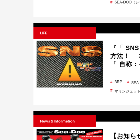
SEA-DOO（
LIFE
『「 SN
方法！ 本
「 自称：
BRP
SE
マリンジェッ
News＆Information
【お知らせ