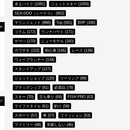
水上バイク (1081)
ジェットスキー (1059)
SEA-DOO（シードゥ） (902)
マリンジェット (888)
Top (591)
BRP (186)
30
コラム (172)
ランナバウト (171)
ヤマハ (170)
ニューモデル (160)
カワサキ (153)
初心者 (146)
レース (139)
ウェーブランナー (134)
スタンドアップ (127)
ジェットショップ (120)
ツーリング (98)
フラッグシップ (81)
必需品 (79)
スキー (70)
立ち乗り (69)
FISH PRO (63)
27
ライフスタイル (61)
釣り (58)
スポーツ (57)
車 (57)
ファッション (53)
ファミリー (48)
失敗しない (46)