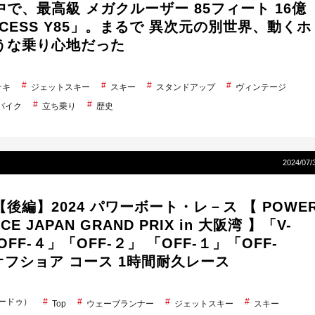
で、最高級 メガクルーザー 85フィート 16億
NCESS Y85」。まるで 異次元の別世界、動くホ
うな乗り心地だった
サキ
ジェットスキー
スキー
スタンドアップ
ヴィンテージ
バイク
立ち乗り
歴史
2024/07/
後編】2024 パワーボート・レ－ス 【 POWE
CE JAPAN GRAND PRIX in 大阪湾 】「V-
OFF-４」「OFF-２」 「OFF-１」「OFF-
オフショア コース 1時間耐久レース
シードゥ）
Top
ウェーブランナー
ジェットスキー
スキー