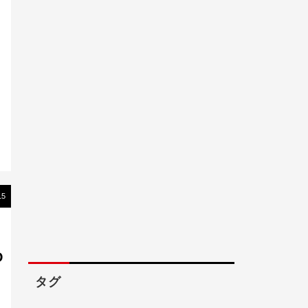
15
】
D
タグ