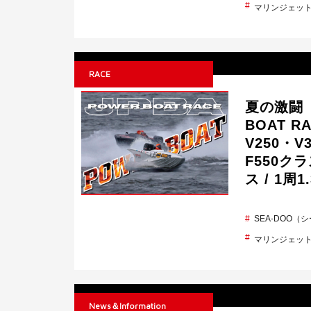
マリンジェッ
RACE
夏の激闘【
BOAT R
V250・V
F550クラ
ス / 1周
SEA-DOO（
マリンジェッ
News＆Information