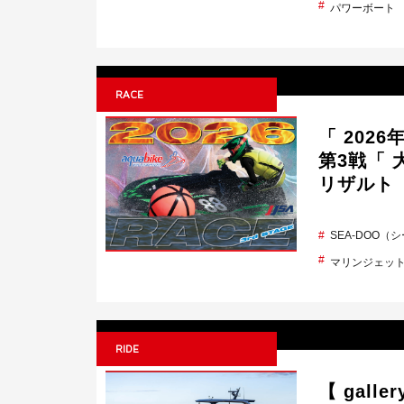
パワーボート
RACE
「 2026年
第3戦「 
リザルト
SEA-DOO（
マリンジェッ
RIDE
【 gall