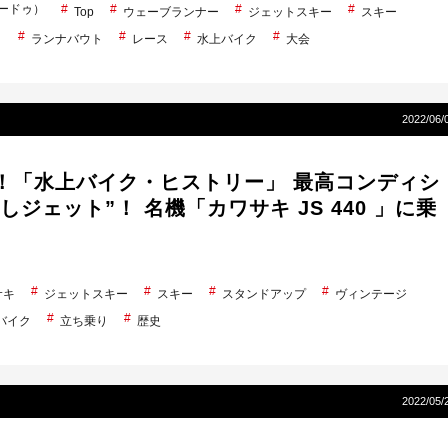
シードゥ）
Top
ウェーブランナー
ジェットスキー
スキー
ト
ランナバウト
レース
水上バイク
大会
2022/06/
年！「水上バイク・ヒストリー」 最高コンディシ
しジェット”！ 名機「カワサキ JS 440 」に乗
サキ
ジェットスキー
スキー
スタンドアップ
ヴィンテージ
バイク
立ち乗り
歴史
2022/05/