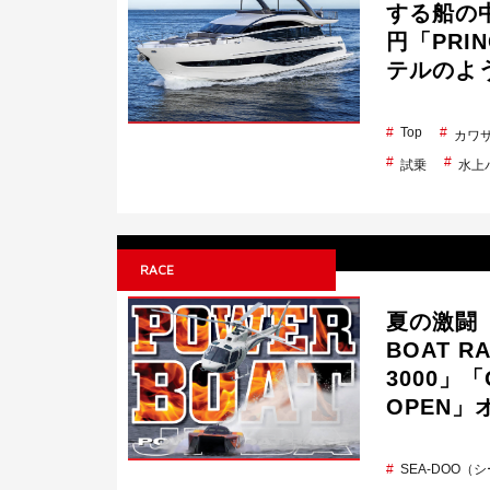
する船の中
円「PRI
テルのよ
Top
カワ
試乗
水上
RACE
夏の激闘【
BOAT RA
3000」「
OPEN」
SEA-DOO（