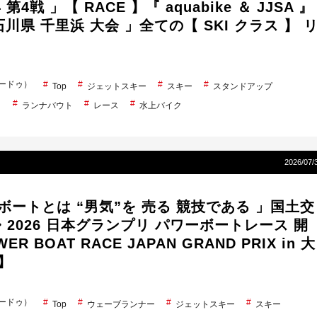
 第4戦 」【 RACE 】『 aquabike ＆ JJSA 』
石川県 千里浜 大会 」全ての【 SKI クラス 】 
シードゥ）
Top
ジェットスキー
スキー
スタンドアップ
ト
ランナバウト
レース
水上バイク
2026/07/
ボートとは “男気”を 売る 競技である 」国土交
2026 日本グランプリ パワーボートレース 開
ER BOAT RACE JAPAN GRAND PRIX in 大
】
シードゥ）
Top
ウェーブランナー
ジェットスキー
スキー