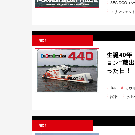
SEA-DOO（
マリンジェッ
RIDE
生誕40
ョン“蔵出
った日！
Top
カワ
試乗
水上
RIDE