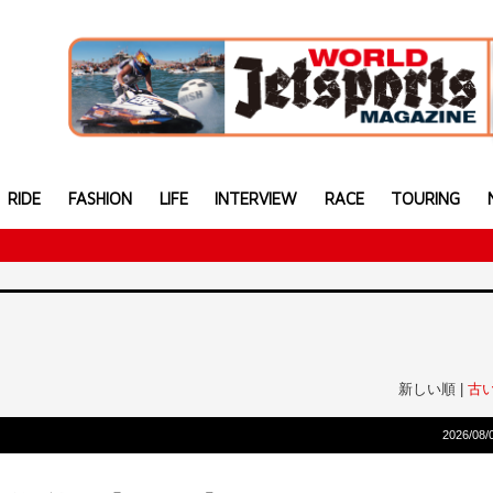
RIDE
FASHION
LIFE
INTERVIEW
RACE
TOURING
新しい順 |
古
2026/08/