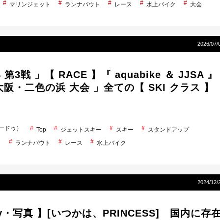
マリンジェット
ランナバウト
レース
水上バイク
大会
2026/07/
 第3戦 」【 RACE 】『 aquabike ＆ JJSA 』
大阪・二色の浜 大会 」全ての【 SKI クラス 】
シードゥ）
Top
ジェットスキー
スキー
スタンドアップ
ト
ランナバウト
レース
水上バイク
2024/12/
ery・写真 】[いつかは、PRINCESS] 国内に存