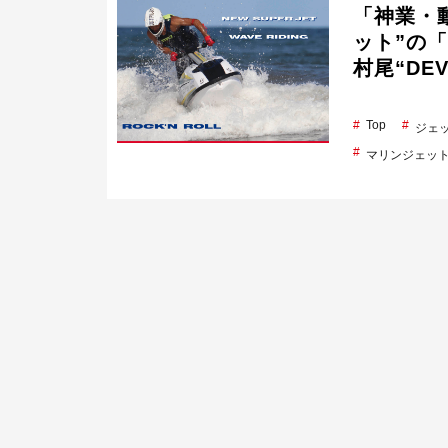
「神業・
ット”の
村尾“DE
Top
ジェ
マリンジェッ