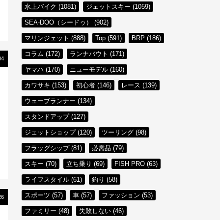
水上バイク (1081)
ジェットスキー (1059)
SEA-DOO（シードゥ） (902)
マリンジェット (888)
Top (591)
BRP (186)
コラム (172)
ランナバウト (171)
04
ヤマハ (170)
ニューモデル (160)
カワサキ (153)
初心者 (146)
レース (139)
ウェーブランナー (134)
スタンドアップ (127)
ジェットショップ (120)
ツーリング (98)
フラッグシップ (81)
必需品 (79)
スキー (70)
立ち乗り (69)
FISH PRO (63)
ライフスタイル (61)
釣り (58)
スポーツ (57)
車 (57)
ファッション (53)
26
ファミリー (48)
失敗しない (46)