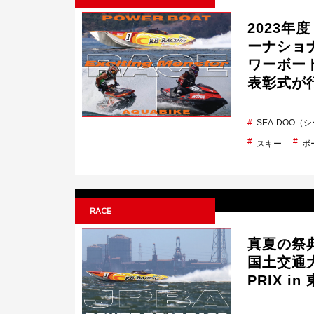
2023
ーナショ
ワーボー
表彰式が
SEA-DOO（
スキー
ボ
RACE
真夏の祭典
国土交通大臣
PRIX in