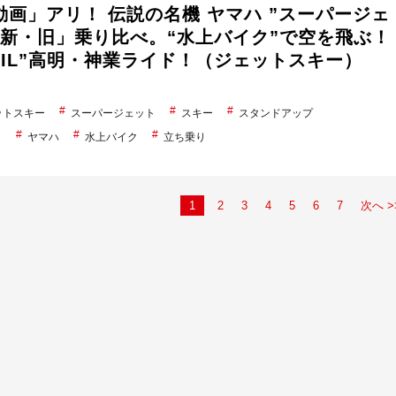
動画」アリ！ 伝説の名機 ヤマハ ”スーパージェ
「新・旧」乗り比べ。“水上バイク”で空を飛ぶ！
VIL”高明・神業ライド！（ジェットスキー）
ットスキー
スーパージェット
スキー
スタンドアップ
ト
ヤマハ
水上バイク
立ち乗り
1
2
3
4
5
6
7
次へ >