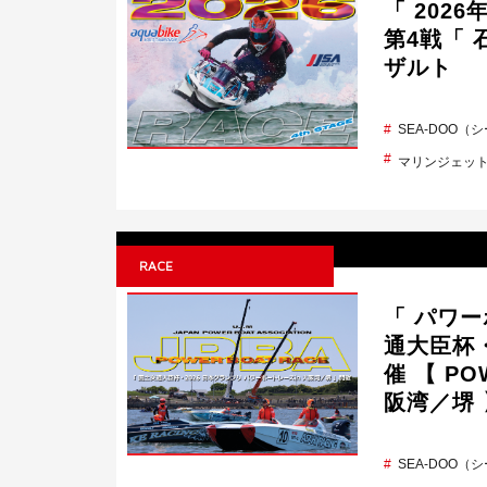
「 2026年
第4戦「 
ザルト
SEA-DOO（
マリンジェッ
RACE
「 パワー
通大臣杯・
催 【 POW
阪湾／堺 
SEA-DOO（