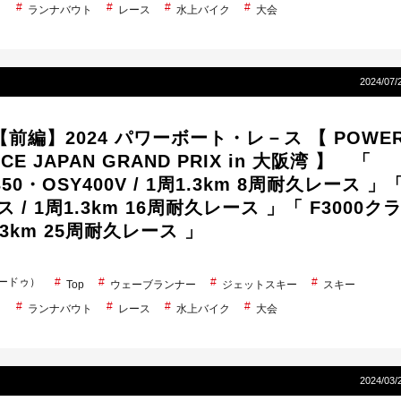
ト
ランナバウト
レース
水上バイク
大会
2024/07/
前編】2024 パワーボート・レ－ス 【 POWE
ACE JAPAN GRAND PRIX in 大阪湾 】 「
350・OSY400V / 1周1.3km 8周耐久レース 」
ス / 1周1.3km 16周耐久レース 」「 F3000ク
1.3km 25周耐久レース 」
シードゥ）
Top
ウェーブランナー
ジェットスキー
スキー
ト
ランナバウト
レース
水上バイク
大会
2024/03/