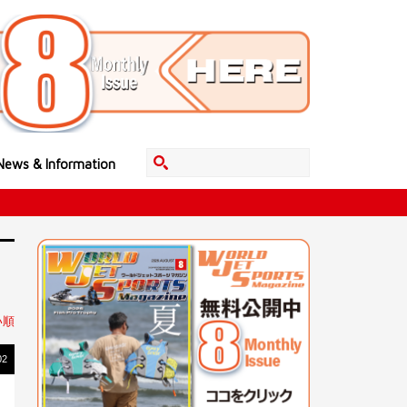
News & Information
い順
02