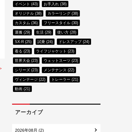
イベント (43)
お手入れ (38)
オリジナル (38)
カラーリング (38)
カスタム (36)
フリースタイル (30)
運搬 (29)
生活 (29)
使い方 (28)
SX-R (25)
試乗 (24)
ドレスアップ (24)
着る (23)
ライフジャケット (23)
世界大会 (23)
ウェットスーツ (23)
>
シリーズ (23)
メンテナンス (22)
ヴィンテージ (22)
トレーラー (21)
動画 (21)
アーカイブ
2026年08月 (2)