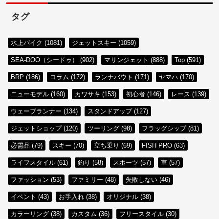
タグ
水上バイク (1081)
ジェットスキー (1059)
SEA-DOO（シードゥ） (902)
マリンジェット (888)
Top (591)
BRP (186)
コラム (172)
ランナバウト (171)
ヤマハ (170)
ニューモデル (160)
カワサキ (153)
初心者 (146)
レース (139)
ウェーブランナー (134)
スタンドアップ (127)
ジェットショップ (120)
ツーリング (98)
フラッグシップ (81)
必需品 (79)
スキー (70)
立ち乗り (69)
FISH PRO (63)
ライフスタイル (61)
釣り (58)
スポーツ (57)
車 (57)
ファッション (53)
ファミリー (48)
失敗しない (46)
イベント (43)
お手入れ (38)
オリジナル (38)
カラーリング (38)
カスタム (36)
フリースタイル (30)