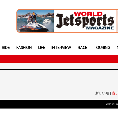
RIDE
FASHION
LIFE
INTERVIEW
RACE
TOURING
新しい順 |
古
2025/10/