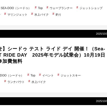
SEA-DOO（シードゥ）
Top
ウェーブランナー
ジェットショップ
ー
マリンジェット
水上バイク
釣り
2025/10/
】シードゥ テスト ライド デイ 開催！（Sea-
ST RIDE DAY 2025年モデル試乗会）10月19日
参加費無料
A-DOO（シードゥ）
Top
イベント
ジェットスキー
ト
ランナバウト
水上バイク
2025/10/