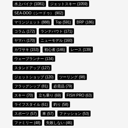
水上バイク (1081)
ジェットスキー (1059)
SEA-DOO（シードゥ） (902)
マリンジェット (888)
Top (591)
BRP (186)
コラム (172)
ランナバウト (171)
ヤマハ (170)
ニューモデル (160)
カワサキ (153)
初心者 (146)
レース (139)
ウェーブランナー (134)
スタンドアップ (127)
ジェットショップ (120)
ツーリング (98)
フラッグシップ (81)
必需品 (79)
スキー (70)
立ち乗り (69)
FISH PRO (63)
ライフスタイル (61)
釣り (58)
スポーツ (57)
車 (57)
ファッション (53)
ファミリー (48)
失敗しない (46)