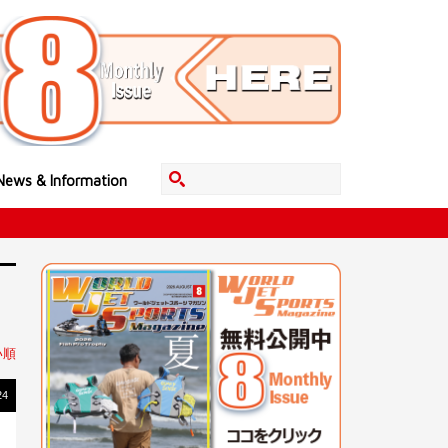
News & Information
い順
24