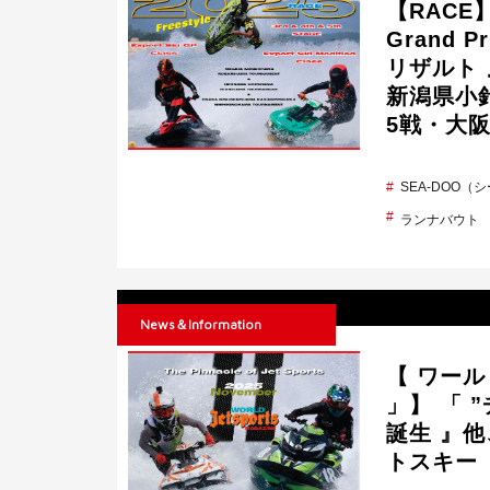
【RACE】『
Grand 
リザルト 』【
新潟県小
5戦・大阪
SEA-DOO（
ランナバウト
News＆Information
【 ワール
」】 「 
誕生 』
トスキー