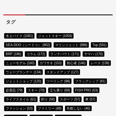
タグ
水上バイク (1081)
ジェットスキー (1059)
SEA-DOO（シードゥ） (902)
マリンジェット (888)
Top (591)
BRP (186)
コラム (172)
ランナバウト (171)
ヤマハ (170)
ニューモデル (160)
カワサキ (153)
初心者 (146)
レース (139)
ウェーブランナー (134)
スタンドアップ (127)
ジェットショップ (120)
ツーリング (98)
フラッグシップ (81)
必需品 (79)
スキー (70)
立ち乗り (69)
FISH PRO (63)
ライフスタイル (61)
釣り (58)
スポーツ (57)
車 (57)
ファッション (53)
ファミリー (48)
失敗しない (46)