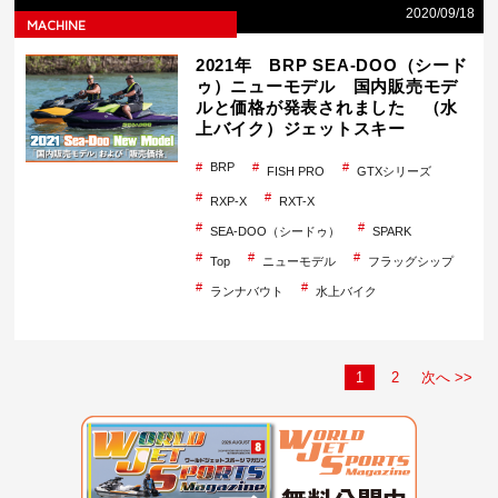
2020/09/18
MACHINE
2021年 BRP SEA-DOO（シード
ゥ）ニューモデル 国内販売モデ
ルと価格が発表されました （水
上バイク）ジェットスキー
BRP
FISH PRO
GTXシリーズ
RXP-X
RXT-X
SEA-DOO（シードゥ）
SPARK
Top
ニューモデル
フラッグシップ
ランナバウト
水上バイク
1
2
次へ >>