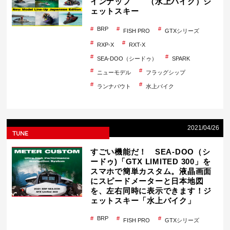
インナップ （水上バイク）ジ
ェットスキー
BRP
FISH PRO
GTXシリーズ
RXP-X
RXT-X
SEA-DOO（シードゥ）
SPARK
ニューモデル
フラッグシップ
ランナバウト
水上バイク
2021/04/26
TUNE
すごい機能だ！ SEA-DOO（シ
ードゥ)「GTX LIMITED 300」を
スマホで簡単カスタム。液晶画面
にスピードメーターと日本地図
を、左右同時に表示できます！ジ
ェットスキー「水上バイク」
BRP
FISH PRO
GTXシリーズ