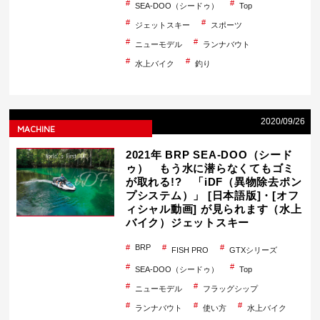
SEA-DOO（シードゥ）
Top
ジェットスキー
スポーツ
ニューモデル
ランナバウト
水上バイク
釣り
2020/09/26
MACHINE
2021年 BRP SEA-DOO（シード
ゥ） もう水に潜らなくてもゴミ
が取れる!? 「iDF（異物除去ポン
プシステム）」 [日本語版]・[オフ
ィシャル動画] が見られます（水上
バイク）ジェットスキー
BRP
FISH PRO
GTXシリーズ
SEA-DOO（シードゥ）
Top
ニューモデル
フラッグシップ
ランナバウト
使い方
水上バイク