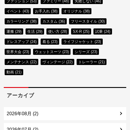
ファッション (53)
ファミリー (48)
失敗しない (46)
イベント (43)
お手入れ (38)
オリジナル (38)
カラーリング (38)
カスタム (36)
フリースタイル (30)
運搬 (29)
生活 (29)
使い方 (28)
SX-R (25)
試乗 (24)
ドレスアップ (24)
着る (23)
ライフジャケット (23)
世界大会 (23)
ウェットスーツ (23)
シリーズ (23)
メンテナンス (22)
ヴィンテージ (22)
トレーラー (21)
動画 (21)
アーカイブ
2026年08月 (2)
2026年07月 (2)