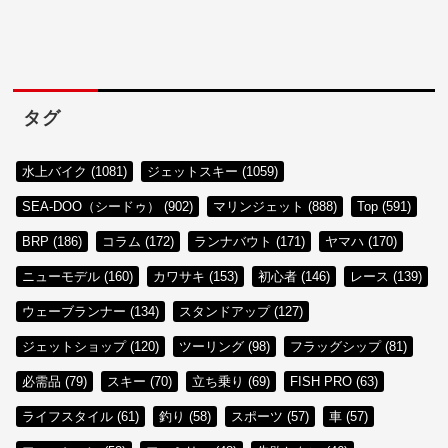
タグ
水上バイク (1081)
ジェットスキー (1059)
SEA-DOO（シードゥ） (902)
マリンジェット (888)
Top (591)
BRP (186)
コラム (172)
ランナバウト (171)
ヤマハ (170)
ニューモデル (160)
カワサキ (153)
初心者 (146)
レース (139)
ウェーブランナー (134)
スタンドアップ (127)
ジェットショップ (120)
ツーリング (98)
フラッグシップ (81)
必需品 (79)
スキー (70)
立ち乗り (69)
FISH PRO (63)
ライフスタイル (61)
釣り (58)
スポーツ (57)
車 (57)