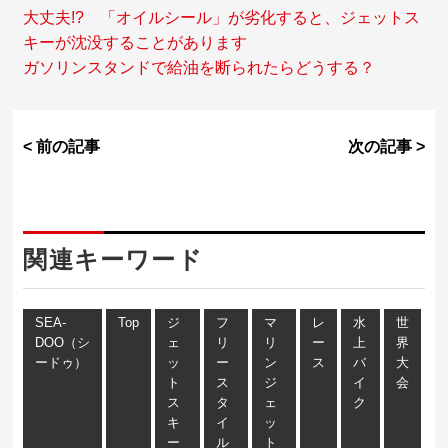
大丈夫!? 「オイルシール」が劣化すると、ジェットス
キーが沈没することがあります
ガソリンスタンドで給油を断られたらどうする？
< 前の記事
次の記事 >
関連キーワード
SEA-
Top
ジ
フ
マ
レ
水
世
DOO（シ
ェ
リ
リ
ー
上
界
ードゥ）
ッ
ー
ン
ス
バ
大
ト
ス
ジ
イ
会
ス
タ
ェ
ク
キ
イ
ッ
ー
ル
ト