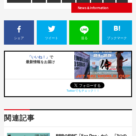
News＆Information
シェア
ツイート
送る
ブックマーク
「いいね！」
で
最新情報をお届け
Twitterでもチェック！！
関連記事
BRPのPWC「Sea-Doo」から、「3つの