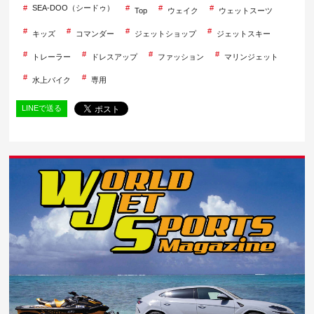
SEA-DOO（シードゥ）
Top
ウェイク
ウェットスーツ
キッズ
コマンダー
ジェットショップ
ジェットスキー
トレーラー
ドレスアップ
ファッション
マリンジェット
水上バイク
専用
LINEで送る