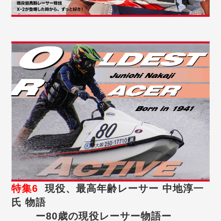
特集6
現役、最高年齢レーサー 中地淳一
氏 物語
ー80歳の現役レーサー物語ー