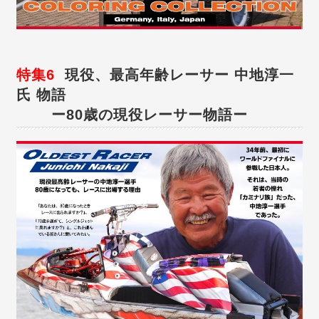
特集6
現役、最高年齢レーサー 中地淳一
氏 物語
ー80歳の現役レーサー物語ー