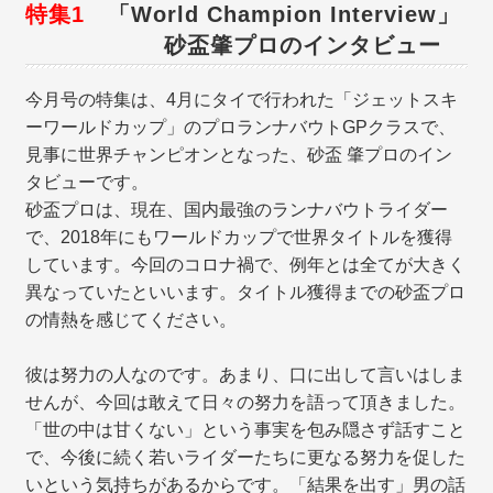
特集1
「World Champion Interview」
砂盃肇プロのインタビュー
今月号の特集は、4月にタイで行われた「ジェットスキ
ーワールドカップ」のプロランナバウトGPクラスで、
見事に世界チャンピオンとなった、砂盃 肇プロのイン
タビューです。
砂盃プロは、現在、国内最強のランナバウトライダー
で、2018年にもワールドカップで世界タイトルを獲得
しています。今回のコロナ禍で、例年とは全てが大きく
異なっていたといいます。タイトル獲得までの砂盃プロ
の情熱を感じてください。
彼は努力の人なのです。あまり、口に出して言いはしま
せんが、今回は敢えて日々の努力を語って頂きました。
「世の中は甘くない」という事実を包み隠さず話すこと
で、今後に続く若いライダーたちに更なる努力を促した
いという気持ちがあるからです。「結果を出す」男の話