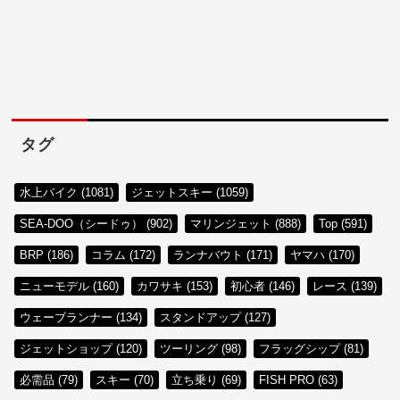
タグ
水上バイク (1081)
ジェットスキー (1059)
SEA-DOO（シードゥ） (902)
マリンジェット (888)
Top (591)
BRP (186)
コラム (172)
ランナバウト (171)
ヤマハ (170)
ニューモデル (160)
カワサキ (153)
初心者 (146)
レース (139)
ウェーブランナー (134)
スタンドアップ (127)
ジェットショップ (120)
ツーリング (98)
フラッグシップ (81)
必需品 (79)
スキー (70)
立ち乗り (69)
FISH PRO (63)