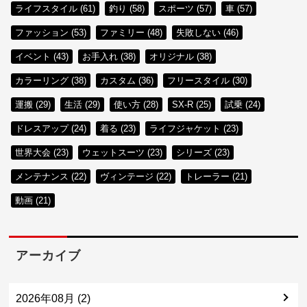
ライフスタイル (61)
釣り (58)
スポーツ (57)
車 (57)
ファッション (53)
ファミリー (48)
失敗しない (46)
イベント (43)
お手入れ (38)
オリジナル (38)
カラーリング (38)
カスタム (36)
フリースタイル (30)
運搬 (29)
生活 (29)
使い方 (28)
SX-R (25)
試乗 (24)
ドレスアップ (24)
着る (23)
ライフジャケット (23)
世界大会 (23)
ウェットスーツ (23)
シリーズ (23)
メンテナンス (22)
ヴィンテージ (22)
トレーラー (21)
動画 (21)
アーカイブ
2026年08月 (2)