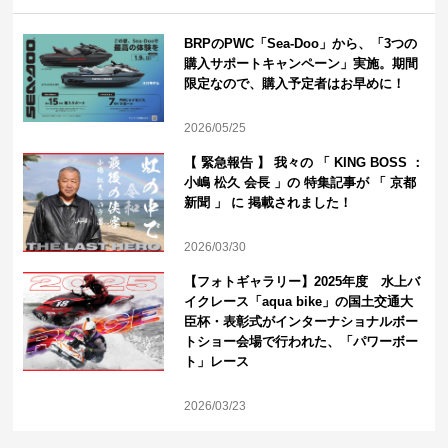
BRPのPWC「Sea-Doo」から、「3つの
購入サポートキャンペーン」実施。期間
限定なので、購入予定者はお早めに！
2026/05/25
【 緊急報告 】 我々の 「 KING BOSS ：
小嶋 松久 会長 」の 特集記事が 「 京都
新聞 」 に 掲載されました！
2026/03/30
【フォトギャラリー】2025年度 水上バ
イクレース「aqua bike」の国土交通大
臣杯・表彰式がインターナショナルボー
トショー会場で行われた、「パワーボー
ト」レース
2026/03/23