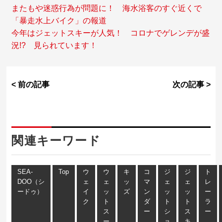
またもや迷惑行為が問題に！ 海水浴客のすぐ近くで
「暴走水上バイク」の報道
今年はジェットスキーが人気！ コロナでゲレンデが盛
況!? 見られています！
< 前の記事
次の記事 >
関連キーワード
SEA-
Top
ウ
ウ
キ
コ
ジ
ジ
ト
DOO（シ
ェ
ェ
ッ
マ
ェ
ェ
レ
ードゥ）
イ
ッ
ズ
ン
ッ
ッ
ー
ク
ト
ダ
ト
ト
ラ
ス
ー
シ
ス
ー
ー
ョ
キ