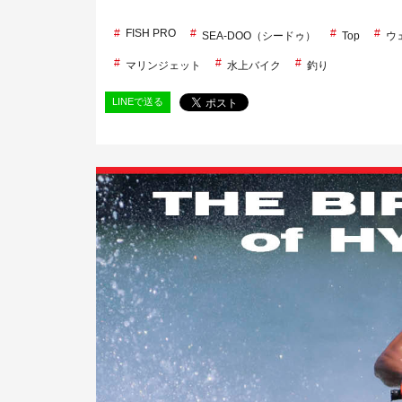
FISH PRO
SEA-DOO（シードゥ）
Top
ウ
マリンジェット
水上バイク
釣り
LINEで送る