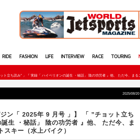
RIDE
FASHION
LIFE
INTERVIEW
RACE
TOURING
 ”チョット立ち読み” 」『 実録「 ハイペリオンの誕生 ・秘話」 陰の功労者 』他、 ただ今、
2025/08/20
「 2025年 9 月号 」】 「 ”チョット立ち
の誕生 ・秘話」 陰の功労者 』他、 ただ今、ま
ットスキー（水上バイク）