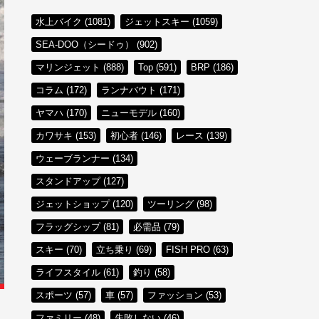
水上バイク (1081)
ジェットスキー (1059)
SEA-DOO（シードゥ） (902)
マリンジェット (888)
Top (591)
BRP (186)
コラム (172)
ランナバウト (171)
ヤマハ (170)
ニューモデル (160)
カワサキ (153)
初心者 (146)
レース (139)
ウェーブランナー (134)
スタンドアップ (127)
ジェットショップ (120)
ツーリング (98)
フラッグシップ (81)
必需品 (79)
スキー (70)
立ち乗り (69)
FISH PRO (63)
ライフスタイル (61)
釣り (58)
スポーツ (57)
車 (57)
ファッション (53)
ファミリー (48)
失敗しない (46)