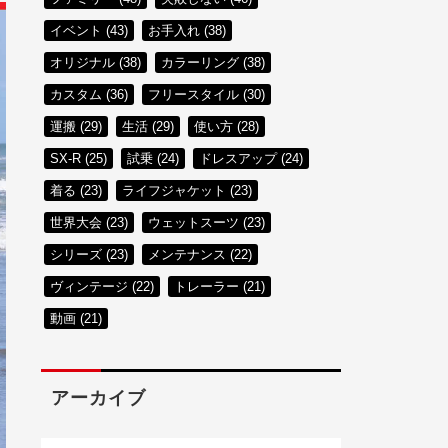
イベント (43)
お手入れ (38)
オリジナル (38)
カラーリング (38)
カスタム (36)
フリースタイル (30)
運搬 (29)
生活 (29)
使い方 (28)
SX-R (25)
試乗 (24)
ドレスアップ (24)
着る (23)
ライフジャケット (23)
世界大会 (23)
ウェットスーツ (23)
シリーズ (23)
メンテナンス (22)
ヴィンテージ (22)
トレーラー (21)
動画 (21)
アーカイブ