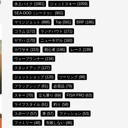
滑
水上バイク (1081)
ジェットスキー (1059)
SEA-DOO（シードゥ） (902)
マリンジェット (888)
Top (591)
BRP (186)
コラム (172)
ランナバウト (171)
ヤマハ (170)
ニューモデル (160)
カワサキ (153)
初心者 (146)
レース (139)
ウェーブランナー (134)
スタンドアップ (127)
ジェットショップ (120)
ツーリング (98)
フラッグシップ (81)
必需品 (79)
スキー (70)
立ち乗り (69)
FISH PRO (63)
ライフスタイル (61)
釣り (58)
スポーツ (57)
車 (57)
ファッション (53)
ファミリー (48)
失敗しない (46)