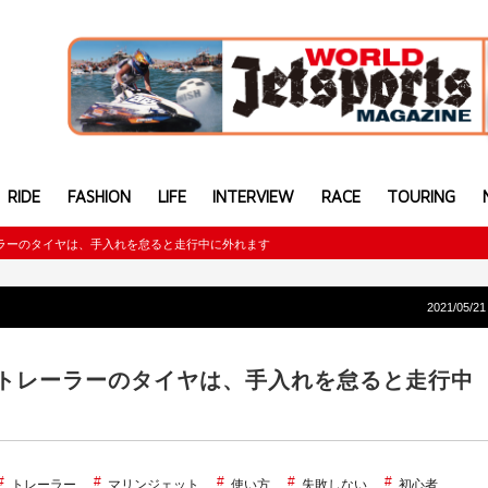
RIDE
FASHION
LIFE
INTERVIEW
RACE
TOURING
ラーのタイヤは、手入れを怠ると走行中に外れます
2021/05/21
トレーラーのタイヤは、手入れを怠ると走行中
トレーラー
マリンジェット
使い方
失敗しない
初心者