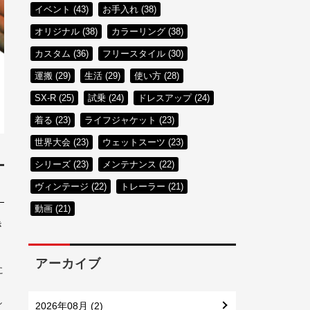
イベント (43)
お手入れ (38)
オリジナル (38)
カラーリング (38)
カスタム (36)
フリースタイル (30)
運搬 (29)
生活 (29)
使い方 (28)
SX-R (25)
試乗 (24)
ドレスアップ (24)
着る (23)
ライフジャケット (23)
世界大会 (23)
ウェットスーツ (23)
シリーズ (23)
メンテナンス (22)
ヴィンテージ (22)
トレーラー (21)
動画 (21)
き
アーカイブ
に
し
2026年08月 (2)