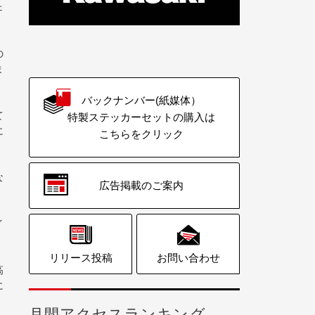
ェ
の
ま
バックナンバー(紙媒体）
て
特製ステッカーセットの購入は
に
こちらをクリック
な
広告掲載のご案内
。
イ
。
リリース投稿
お問い合わせ
高
に
月間アクセスランキング