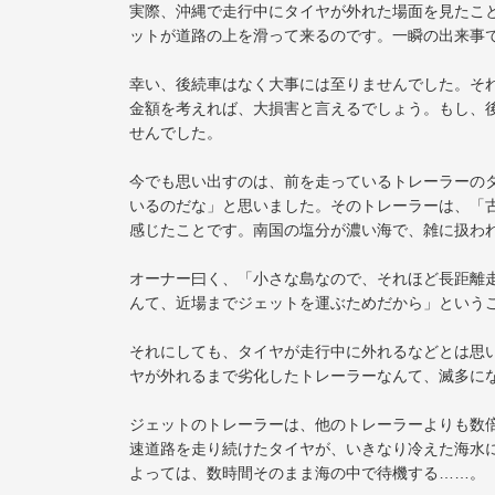
実際、沖縄で走行中にタイヤが外れた場面を見たこ
ットが道路の上を滑って来るのです。一瞬の出来事
幸い、後続車はなく大事には至りませんでした。そ
金額を考えれば、大損害と言えるでしょう。もし、
せんでした。
今でも思い出すのは、前を走っているトレーラーの
いるのだな」と思いました。そのトレーラーは、「
感じたことです。南国の塩分が濃い海で、雑に扱わ
オーナー曰く、「小さな島なので、それほど長距離
んて、近場までジェットを運ぶためだから」という
それにしても、タイヤが走行中に外れるなどとは思
ヤが外れるまで劣化したトレーラーなんて、滅多に
ジェットのトレーラーは、他のトレーラーよりも数
速道路を走り続けたタイヤが、いきなり冷えた海水
よっては、数時間そのまま海の中で待機する……。