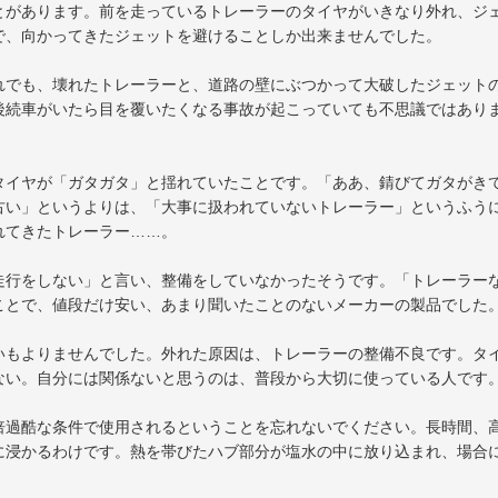
とがあります。前を走っているトレーラーのタイヤがいきなり外れ、ジ
で、向かってきたジェットを避けることしか出来ませんでした。
れでも、壊れたトレーラーと、道路の壁にぶつかって大破したジェット
後続車がいたら目を覆いたくなる事故が起こっていても不思議ではあり
タイヤが「ガタガタ」と揺れていたことです。「ああ、錆びてガタがき
古い」というよりは、「大事に扱われていないトレーラー」というふう
れてきたトレーラー……。
走行をしない」と言い、整備をしていなかったそうです。「トレーラー
ことで、値段だけ安い、あまり聞いたことのないメーカーの製品でした
いもよりませんでした。外れた原因は、トレーラーの整備不良です。タ
ない。自分には関係ないと思うのは、普段から大切に使っている人です
倍過酷な条件で使用されるということを忘れないでください。長時間、
に浸かるわけです。熱を帯びたハブ部分が塩水の中に放り込まれ、場合