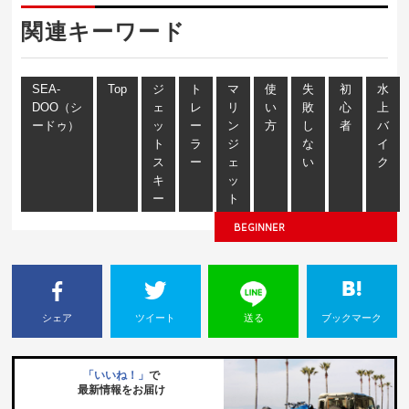
関連キーワード
SEA-
Top
ジ
ト
マ
使
失
初
水
DOO（シ
ェ
レ
リ
い
敗
心
上
ードゥ）
ッ
ー
ン
方
し
者
バ
ト
ラ
ジ
な
イ
ス
ー
ェ
い
ク
キ
ッ
ー
ト
BEGINNER
シェア
ツイート
送る
ブックマーク
「いいね！」
で
最新情報をお届け