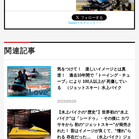
Twitterでもチェック！！
関連記事
気をつけて！ 楽しいイメージとは真
逆！ 過去10年間で「トーイング・チュ
ーブ」により 100人以上が 死傷してい
る （ジェットスキー）水上バイク
2025/05/26
【水上バイクの“歴史”】世界初の“水上
バイク”は「シードゥ」・その後に カワ
サキから 初の“ジェットスキー”が発売さ
れた！ 昔はイメージが良くて、“憧れ”ら
れる 存在だった… （水上バイク）ジェ