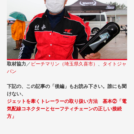
取材協力
／
ビーチマリン（埼玉県久喜市）
、
タイトジャ
パン
下記の、この記事の「後編」もお読み下さい。誰にも聞
けない、
ジェットを牽くトレーラーの取り扱い方法 基本②「電
気配線コネクターとセーフティチェーンの正しい接続
方」