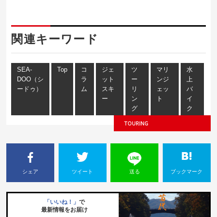
関連キーワード
SEA-
Top
コ
ジェ
ツ
マリ
水
DOO（シ
ラ
ット
ー
ンジ
上
ードゥ）
ム
スキ
リ
ェッ
バ
ー
ン
ト
イ
グ
ク
TOURING
シェア
ツイート
送る
ブックマーク
「いいね！」
で
最新情報をお届け