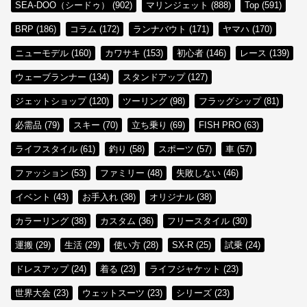
SEA-DOO（シードゥ） (902)
マリンジェット (888)
Top (591)
BRP (186)
コラム (172)
ランナバウト (171)
ヤマハ (170)
ニューモデル (160)
カワサキ (153)
初心者 (146)
レース (139)
ウェーブランナー (134)
スタンドアップ (127)
ジェットショップ (120)
ツーリング (98)
フラッグシップ (81)
必需品 (79)
スキー (70)
立ち乗り (69)
FISH PRO (63)
ライフスタイル (61)
釣り (58)
スポーツ (57)
車 (57)
ファッション (53)
ファミリー (48)
失敗しない (46)
イベント (43)
お手入れ (38)
オリジナル (38)
カラーリング (38)
カスタム (36)
フリースタイル (30)
運搬 (29)
生活 (29)
使い方 (28)
SX-R (25)
試乗 (24)
ドレスアップ (24)
着る (23)
ライフジャケット (23)
世界大会 (23)
ウェットスーツ (23)
シリーズ (23)