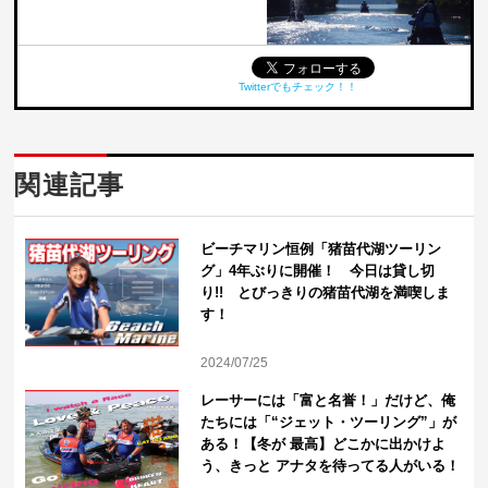
Twitterでもチェック！！
関連記事
ビーチマリン恒例「猪苗代湖ツーリン
グ」4年ぶりに開催！ 今日は貸し切
り!! とびっきりの猪苗代湖を満喫しま
す！
2024/07/25
レーサーには「富と名誉！」だけど、俺
たちには「“ジェット・ツーリング”」が
ある！【冬が 最高】どこかに出かけよ
う、きっと アナタを待ってる人がいる！