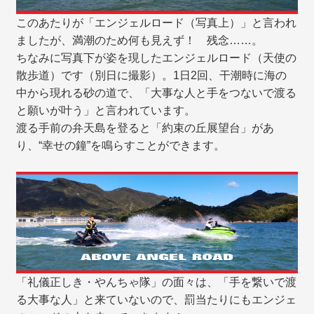
このあたりが「エンジェルロード（写真上）」と言われ
ましたが、満潮のため何も見えず！ 残念……。
ちなみに写真下が姿を現したエンジェルロード（天使の
散歩道）です（別日に撮影）。1日2回、干潮時に海の
中から現れる砂の道で、「大事な人と手をつないで渡る
と願いが叶う」と言われています。
渡る手前の弁天島を登ると「約束の丘展望台」があ
り、“幸せの鐘”を鳴らすことができます。
「礼儀正しき・やんちゃ隊」の面々は、「手を繋いで渡
る大事な人」と来ていないので、罰当たりにもエンジェ