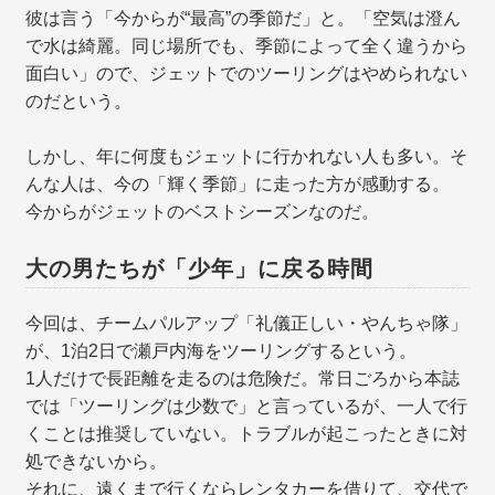
彼は言う「今からが“最高”の季節だ」と。「空気は澄ん
で水は綺麗。同じ場所でも、季節によって全く違うから
面白い」ので、ジェットでのツーリングはやめられない
のだという。
しかし、年に何度もジェットに行かれない人も多い。そ
んな人は、今の「輝く季節」に走った方が感動する。
今からがジェットのベストシーズンなのだ。
大の男たちが「少年」に戻る時間
今回は、チームパルアップ「礼儀正しい・やんちゃ隊」
が、1泊2日で瀬戸内海をツーリングするという。
1人だけで長距離を走るのは危険だ。常日ごろから本誌
では「ツーリングは少数で」と言っているが、一人で行
くことは推奨していない。トラブルが起こったときに対
処できないから。
それに、遠くまで行くならレンタカーを借りて、交代で