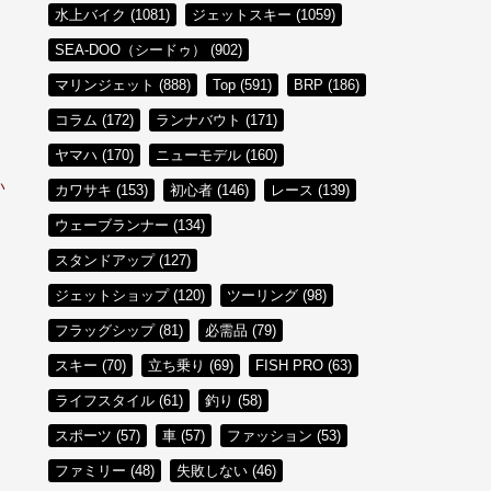
水上バイク (1081)
ジェットスキー (1059)
SEA-DOO（シードゥ） (902)
マリンジェット (888)
Top (591)
BRP (186)
コラム (172)
ランナバウト (171)
。
ヤマハ (170)
ニューモデル (160)
い
カワサキ (153)
初心者 (146)
レース (139)
ウェーブランナー (134)
スタンドアップ (127)
ジェットショップ (120)
ツーリング (98)
フラッグシップ (81)
必需品 (79)
スキー (70)
立ち乗り (69)
FISH PRO (63)
ライフスタイル (61)
釣り (58)
スポーツ (57)
車 (57)
ファッション (53)
ファミリー (48)
失敗しない (46)