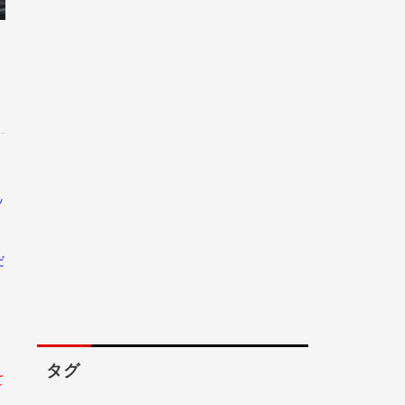
ッ
だ
タグ
て