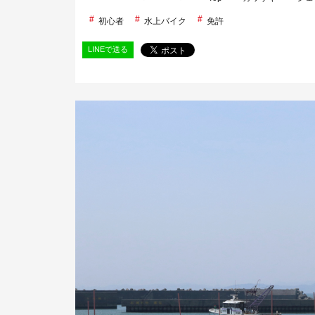
初心者
水上バイク
免許
LINEで送る