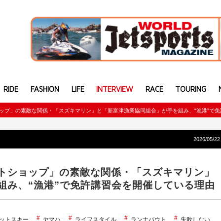
RIDE
FASHION
LIFE
INTERVIEW
RACE
TOURING
ップ」の素敵な関係・「スズキマリン」と「新富津漁業協同組合」が手を組み、“漁港”で
2026/05/22
トショップ」の素敵な関係・「スズキマリン」
組み、“漁港”で免許講習会を開催している理由
ットスキー
ヤマハ
ライフスタイル
ランナバウト
失敗しない