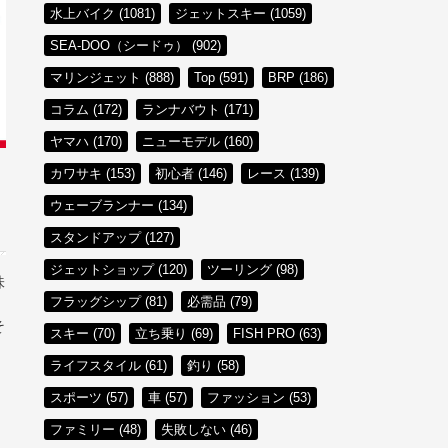
水上バイク (1081)
ジェットスキー (1059)
SEA-DOO（シードゥ） (902)
マリンジェット (888)
Top (591)
BRP (186)
コラム (172)
ランナバウト (171)
ヤマハ (170)
ニューモデル (160)
カワサキ (153)
初心者 (146)
レース (139)
ウェーブランナー (134)
スタンドアップ (127)
ジェットショップ (120)
ツーリング (98)
味
フラッグシップ (81)
必需品 (79)
そ
スキー (70)
立ち乗り (69)
FISH PRO (63)
ライフスタイル (61)
釣り (58)
スポーツ (57)
車 (57)
ファッション (53)
ファミリー (48)
失敗しない (46)