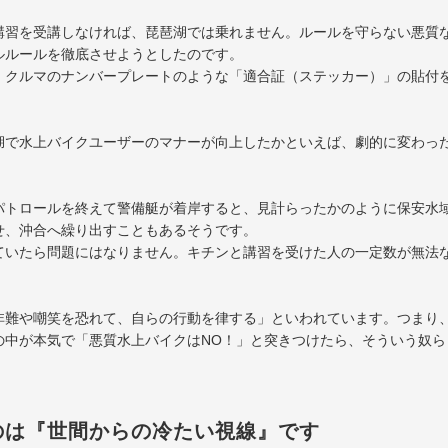
講習を受講しなければ、琵琶湖では乗れません。ルールを守らない悪質
ルルールを徹底させようとしたのです。
、クルマのナンバープレートのような「適合証（ステッカー）」の貼付
湖で水上バイクユーザーのマナーが向上したかといえば、劇的に変わっ
パトロールを終えて警備艇が着岸すると、見計らったかのように保安水
せ、沖合へ繰り出すこともあるそうです。
ていたら問題にはなりません。キチンと講習を受けた人の一定数が無法
非難や嘲笑を恐れて、自らの行動を律する」といわれています。つまり
の中が本気で「悪質水上バイクはNO！」と突きつけたら、そういう奴ら
のは『世間からの冷たい視線』です