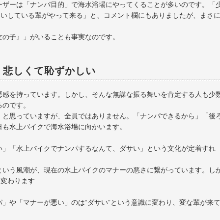
ーザーは「ナンパ目的」で海水浴場にやってくることが多いのです。「
違いしている輩がやって来る」と、コメント欄にもありましたが、まさ
女の子』」がいることも事実なのです。
、悲しくて恥ずかしい
悪感を持っています。しかし、そんな無謀な振る舞いを肯定する人も少
るのです。
」と思っていますが、全員ではありません。「ナンパできるから」「後
日も水上バイクで海水浴場に向かいます。
い」「水上バイクでナンパするなんて、ダサい」という文化が定着すれ
という風潮が、現在の水上バイクのマナーの悪さに繋がっています。し
も変わります
」や「マナーが悪い」のは“ダサい”という意識に変わり、変な輩が来