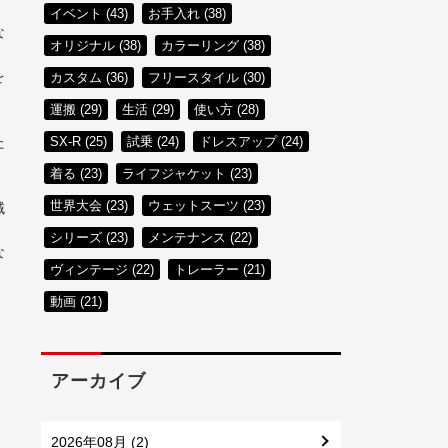
イベント (43)
お手入れ (38)
な
オリジナル (38)
カラーリング (38)
を
カスタム (36)
フリースタイル (30)
運搬 (29)
生活 (29)
使い方 (28)
SX-R (25)
試乗 (24)
ドレスアップ (24)
た
着る (23)
ライフジャケット (23)
世界大会 (23)
ウェットスーツ (23)
域
シリーズ (23)
メンテナンス (22)
な
ヴィンテージ (22)
トレーラー (21)
動画 (21)
、
アーカイブ
2026年08月 (2)