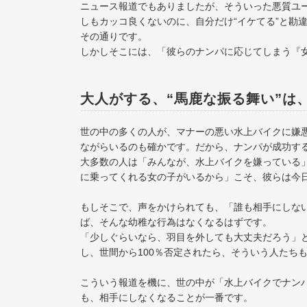
ニュース報道でもありましたが、そういった悪質ユ
しもカッコ良くないのに、自分だけ“イケてる”と勘
その通りです。
しかしそこには、「彼らのナンパに応じてしまう『
大人がする、“馬鹿な振る舞い”は
世の中の多くの人が、マナーの悪い水上バイクに嫌
ながらいるのも確かです。だから、ナンパが成功す
大多数の人は「みんなが、水上バイクを嫌っている
に乗ってくれる女の子がいるから」こそ、彼らは今
もしそこで、声をかけられても、「誰も相手にしな
ば、そんな幼稚な行為はなくなるはずです。
「少しぐらいなら、羽目を外しても大丈夫だろう」
し、世間から100％否定されたら、そういう人たち
こういう報道を機に、世の中が「水上バイクでナンパ
も、相手にしなくなることが一番です。