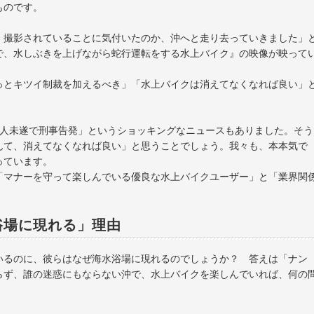
ものです。
、撮影されていることに気付いたのか、沖へと走り去っていきました」
で、水しぶきを上げながら蛇行運転をする水上バイク』の映像が映って
っとキツイ制裁を加えるべき」「水上バイクは消えてなくなれば良い」
殺人未遂で刑事告発」というショッキングなニュースもありました。そう
んて、消えてなくなれば良い」と思うことでしょう。我々も、本本気で
っています。
「マナーを守って楽しんでいる優良な水上バイクユーザー」と「業界関
浴場に現れる」理由
いるのに、彼らはなぜ海水浴場に現れるのでしょうか？ 答えは「ナン
らず、誰の迷惑にもならない沖で、水上バイクを楽しんでいれば、何の