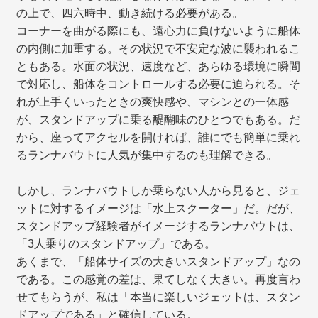
の上で、四六時中、動き続ける必要がある。
コーナーを曲がる際にも、遠心力に負けないように船体
の内側に加重する。その状況で不安定な波に襲われるこ
ともある。水面の状況、速度など、あらゆる環境に瞬間
で対応し、船体をコントロールする必要に迫られる。そ
れが上手くいったときの爽快感や、マシンとの一体感
が、スタンドアップに乗る醍醐味のひとつでもある。だ
から、座ってアクセルを開ければ、誰にでも簡単に乗れ
るランナバウトに人気が集中するのも理解できる。
しかし、ランナバウトしか乗らない人から見ると、ジェ
ットに対するイメージは「水上スクーター」だ。だが、
スタンドアップ経験者がイメージするランナバウトは、
「3人乗りのスタンドアップ」である。
あくまで、「船体サイズの大きいスタンドアップ」なの
である。この感覚の差は、果てしなく大きい。再度言わ
せてもらうが、私は「本当に楽しいジェットは、スタン
ドアップである」と確信している。