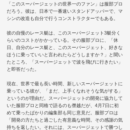
「このスーパージェットの世界一のファン」は服部プロ
だろう。彼は、日本で一番速いスタンドアッパーで、マ
シンの改造も自分で行うコンストラクターでもある。
彼の自慢のレース艇は、このスーパージェット3艇分く
らいのコストがかかっている。その服部プロに、「休
日、自分のレース艇と、このスーパージェット、好きな
ほうに乗っていいと言われたらどうしますか？」と聞い
たところ、「スーパージェットで波を飛びに行きたい」
と即答だった。
現在、世界で最も長い時間、新しいスーパージェットに
乗っている彼が、「まだ、上手くなれそうな気がする」
というのが理由だ。スーパージェットの開発に協力して
いた服部プロと同格で語るのも僭越だが、4月7日に初
めて乗ったばかりの編集部も同じ意見だ。服部プロは
「開発の方たちと過ごした有意義な時間。その感謝の気
持ちを返したい。それには、スーパージェットで勝つし