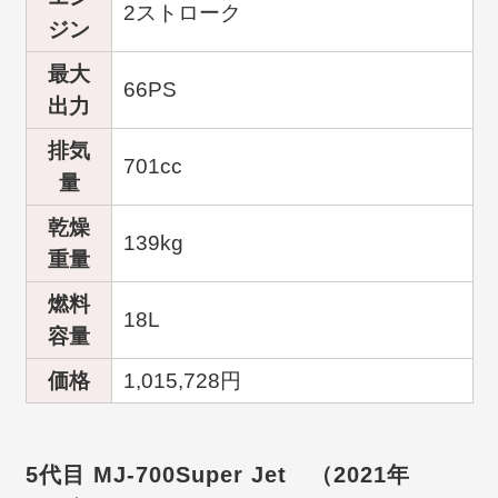
2ストローク
ジン
最大
66PS
出力
排気
701cc
量
乾燥
139kg
重量
燃料
18L
容量
価格
1,015,728円
5代目 MJ-700Super Jet （2021年