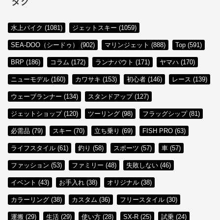
タグ
水上バイク (1081)
ジェットスキー (1059)
SEA-DOO（シードゥ） (902)
マリンジェット (888)
Top (591)
BRP (186)
コラム (172)
ランナバウト (171)
ヤマハ (170)
ニューモデル (160)
カワサキ (153)
初心者 (146)
レース (139)
ウェーブランナー (134)
スタンドアップ (127)
ジェットショップ (120)
ツーリング (98)
フラッグシップ (81)
必需品 (79)
スキー (70)
立ち乗り (69)
FISH PRO (63)
ライフスタイル (61)
釣り (58)
スポーツ (57)
車 (57)
ファッション (53)
ファミリー (48)
失敗しない (46)
イベント (43)
お手入れ (38)
オリジナル (38)
カラーリング (38)
カスタム (36)
フリースタイル (30)
運搬 (29)
生活 (29)
使い方 (28)
SX-R (25)
試乗 (24)