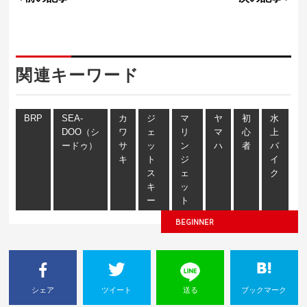
関連キーワード
BRP
SEA-
カ
ジ
マ
ヤ
初
水
DOO（シ
ワ
ェ
リ
マ
心
上
ードゥ）
サ
ッ
ン
ハ
者
バ
キ
ト
ジ
イ
ス
ェ
ク
キ
ッ
ー
ト
BEGINNER
シェア
ツイート
送る
ブックマーク