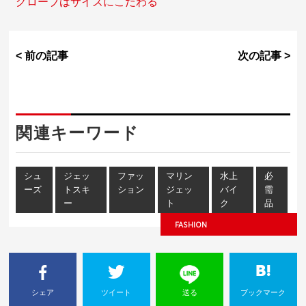
グローブはサイズにこだわる
< 前の記事
次の記事 >
関連キーワード
シュ
ジェッ
ファッ
マリン
水上
必
ーズ
トスキ
ション
ジェッ
バイ
需
ー
ト
ク
品
FASHION
シェア
ツイート
送る
ブックマーク