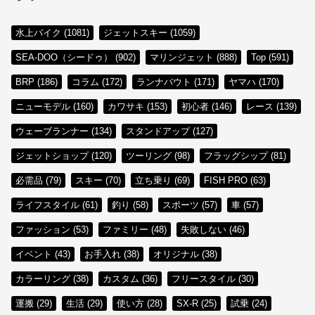
水上バイク (1081)
ジェットスキー (1059)
SEA-DOO（シードゥ） (902)
マリンジェット (888)
Top (591)
BRP (186)
コラム (172)
ランナバウト (171)
ヤマハ (170)
ニューモデル (160)
カワサキ (153)
初心者 (146)
レース (139)
ウェーブランナー (134)
スタンドアップ (127)
ジェットショップ (120)
ツーリング (98)
フラッグシップ (81)
必需品 (79)
スキー (70)
立ち乗り (69)
FISH PRO (63)
ライフスタイル (61)
釣り (58)
スポーツ (57)
車 (57)
ファッション (53)
ファミリー (48)
失敗しない (46)
イベント (43)
お手入れ (38)
オリジナル (38)
カラーリング (38)
カスタム (36)
フリースタイル (30)
運搬 (29)
生活 (29)
使い方 (28)
SX-R (25)
試乗 (24)