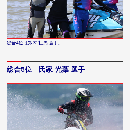
総合4位は鈴木 壮馬 選手。
総合5位 氏家 光葉 選手