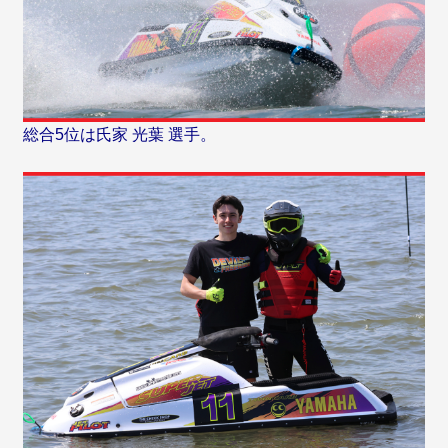
総合5位は氏家 光葉 選手。