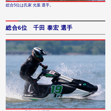
総合5位は氏家 光葉 選手。
総合6位 千田 泰宏 選手