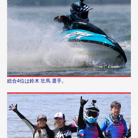
総合4位は鈴木 壮馬 選手。