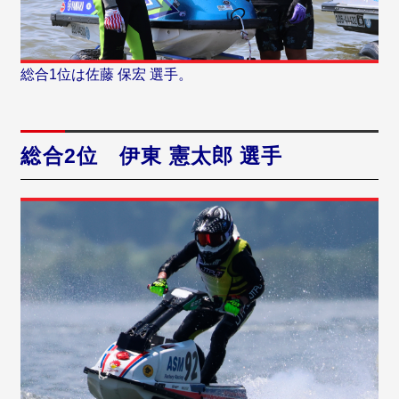
総合1位は佐藤 保宏 選手。
総合2位 伊東 憲太郎 選手