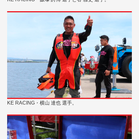
KE RACING・横山 達也 選手。