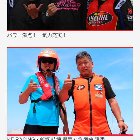
パワー満点！ 気力充実！
KE RACING・飯塚 詩博 選手と谷 雅史 選手。