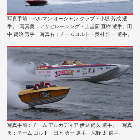
写真手前：ベルマン オーシャン クラブ・小坂 芳成 選
手。 写真奥：アサヒレーシング・上堂薗 直樹 選手、田
中 賢治 選手、写真右：チームコルト・奥村 浩一 選手。
写真手前：チーム アルカディア 伊豆 尚久 選手。 写真
奥：チーム コルト・臼木 勇一 選手、尼野 太 選手。