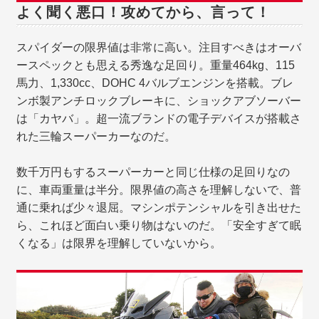
よく聞く悪口！攻めてから、言って！
スパイダーの限界値は非常に高い。注目すべきはオーバ
ースペックとも思える秀逸な足回り。重量464kg、115
馬力、1,330cc、DOHC 4バルブエンジンを搭載。ブレ
ンボ製アンチロックブレーキに、ショックアブソーバー
は「カヤバ」。超一流ブランドの電子デバイスが搭載さ
れた三輪スーパーカーなのだ。
数千万円もするスーパーカーと同じ仕様の足回りなの
に、車両重量は半分。限界値の高さを理解しないで、普
通に乗れば少々退屈。マシンポテンシャルを引き出せた
ら、これほど面白い乗り物はないのだ。「安全すぎて眠
くなる」は限界を理解していないから。