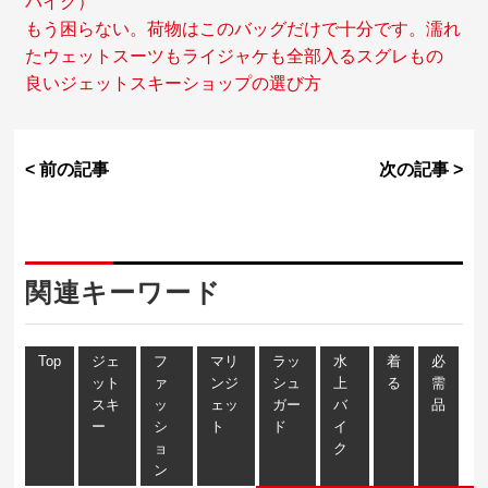
バイク）
もう困らない。荷物はこのバッグだけで十分です。濡れ
たウェットスーツもライジャケも全部入るスグレもの
良いジェットスキーショップの選び方
< 前の記事
次の記事 >
関連キーワード
Top
ジェ
フ
マリ
ラッ
水
着
必
ット
ァ
ンジ
シュ
上
る
需
スキ
ッ
ェッ
ガー
バ
品
ー
シ
ト
ド
イ
ョ
ク
ン