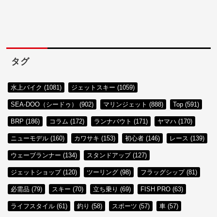
タグ
水上バイク (1081)
ジェットスキー (1059)
SEA-DOO（シードゥ） (902)
マリンジェット (888)
Top (591)
BRP (186)
コラム (172)
ランナバウト (171)
ヤマハ (170)
ニューモデル (160)
カワサキ (153)
初心者 (146)
レース (139)
ウェーブランナー (134)
スタンドアップ (127)
ジェットショップ (120)
ツーリング (98)
フラッグシップ (81)
必需品 (79)
スキー (70)
立ち乗り (69)
FISH PRO (63)
ライフスタイル (61)
釣り (58)
スポーツ (57)
車 (57)