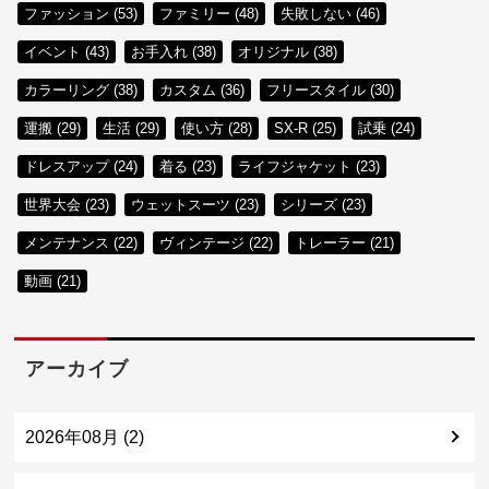
ファッション (53)
ファミリー (48)
失敗しない (46)
イベント (43)
お手入れ (38)
オリジナル (38)
カラーリング (38)
カスタム (36)
フリースタイル (30)
運搬 (29)
生活 (29)
使い方 (28)
SX-R (25)
試乗 (24)
ドレスアップ (24)
着る (23)
ライフジャケット (23)
世界大会 (23)
ウェットスーツ (23)
シリーズ (23)
メンテナンス (22)
ヴィンテージ (22)
トレーラー (21)
動画 (21)
アーカイブ
2026年08月 (2)