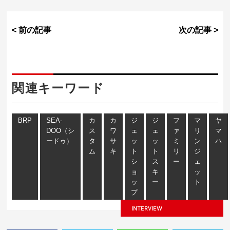
< 前の記事
次の記事 >
関連キーワード
BRP
SEA-
カ
カ
ジ
ジ
フ
マ
ヤ
DOO（シ
ス
ワ
ェ
ェ
ァ
リ
マ
ードゥ）
タ
サ
ッ
ッ
ミ
ン
ハ
ム
キ
ト
ト
リ
ジ
シ
ス
ー
ェ
ョ
キ
ッ
ッ
ー
ト
プ
INTERVIEW