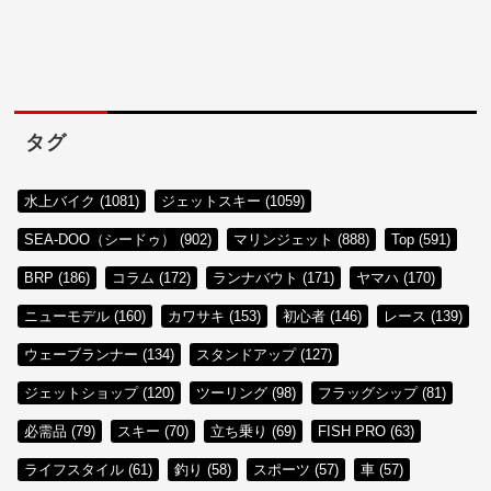
タグ
水上バイク (1081)
ジェットスキー (1059)
SEA-DOO（シードゥ） (902)
マリンジェット (888)
Top (591)
BRP (186)
コラム (172)
ランナバウト (171)
ヤマハ (170)
ニューモデル (160)
カワサキ (153)
初心者 (146)
レース (139)
ウェーブランナー (134)
スタンドアップ (127)
ジェットショップ (120)
ツーリング (98)
フラッグシップ (81)
必需品 (79)
スキー (70)
立ち乗り (69)
FISH PRO (63)
ライフスタイル (61)
釣り (58)
スポーツ (57)
車 (57)