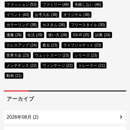
ファッション (53)
ファミリー (48)
失敗しない (46)
イベント (43)
お手入れ (38)
オリジナル (38)
カラーリング (38)
カスタム (36)
フリースタイル (30)
運搬 (29)
生活 (29)
使い方 (28)
SX-R (25)
試乗 (24)
ドレスアップ (24)
着る (23)
ライフジャケット (23)
世界大会 (23)
ウェットスーツ (23)
シリーズ (23)
メンテナンス (22)
ヴィンテージ (22)
トレーラー (21)
動画 (21)
アーカイブ
2026年08月 (2)