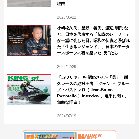
理由
2026/05/22
小嶋松久氏、星野一義氏、渡辺 明氏 な
ど、日本を代表する「伝説のレーサー」
が一堂に会した日。昭和の伝説と呼ばれ
た「生きるレジェンド」、日本のモータ
ースポーツの礎を築いた“男”たち
2025/12/29
「カワサキ」 を 認めさせた「男」 耐
久レースの絶対王者「 ジャン ＝ ブルー
ノ・パストレロ（ Jean-Bruno
Pastorello ）Interview 」選手に聞く。
無敵な理由！
2024/07/19