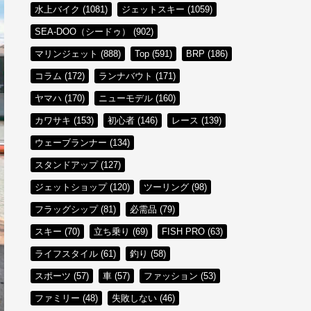
水上バイク (1081)
ジェットスキー (1059)
SEA-DOO（シードゥ） (902)
マリンジェット (888)
Top (591)
BRP (186)
コラム (172)
ランナバウト (171)
ヤマハ (170)
ニューモデル (160)
カワサキ (153)
初心者 (146)
レース (139)
ウェーブランナー (134)
スタンドアップ (127)
ジェットショップ (120)
ツーリング (98)
フラッグシップ (81)
必需品 (79)
スキー (70)
立ち乗り (69)
FISH PRO (63)
ライフスタイル (61)
釣り (58)
スポーツ (57)
車 (57)
ファッション (53)
ファミリー (48)
失敗しない (46)