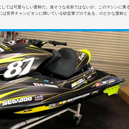
にしては可愛らしい愛称だ。速そうな名前ではないが、このマシンに乗
年には世界チャンピオンに輝いている砂盃肇プロである。のどかな愛称と