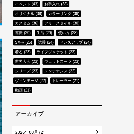
イベント (43)
お手入れ (38)
オリジナル (38)
カラーリング (38)
カスタム (36)
フリースタイル (30)
運搬 (29)
生活 (29)
使い方 (28)
SX-R (25)
試乗 (24)
ドレスアップ (24)
着る (23)
ライフジャケット (23)
世界大会 (23)
ウェットスーツ (23)
シリーズ (23)
メンテナンス (22)
ヴィンテージ (22)
トレーラー (21)
動画 (21)
アーカイブ
2026年08月 (2)