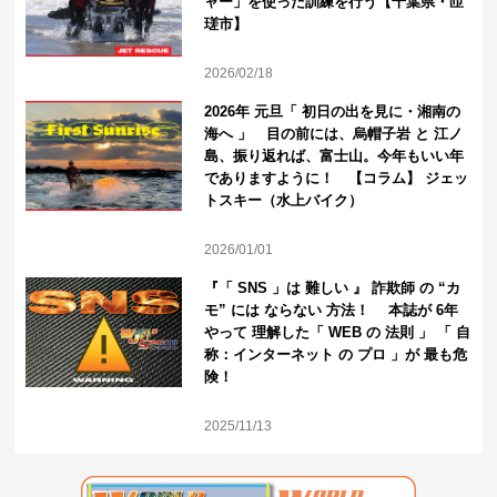
ャー」を使った訓練を行う【千葉県・匝
瑳市】
2026/02/18
2026年 元旦「 初日の出を見に・湘南の
海へ 」 目の前には、烏帽子岩 と 江ノ
島、振り返れば、富士山。今年もいい年
でありますように！ 【コラム】 ジェッ
トスキー（水上バイク）
2026/01/01
『「 SNS 」は 難しい 』 詐欺師 の “カ
モ” には ならない 方法！ 本誌が 6年
やって 理解した「 WEB の 法則 」 「 自
称：インターネット の プロ 」が 最も危
険！
2025/11/13