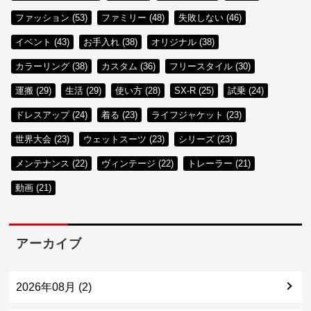
ファッション (53)
ファミリー (48)
失敗しない (46)
イベント (43)
お手入れ (38)
オリジナル (38)
カラーリング (38)
カスタム (36)
フリースタイル (30)
運搬 (29)
生活 (29)
使い方 (28)
SX-R (25)
試乗 (24)
ドレスアップ (24)
着る (23)
ライフジャケット (23)
世界大会 (23)
ウェットスーツ (23)
シリーズ (23)
メンテナンス (22)
ヴィンテージ (22)
トレーラー (21)
動画 (21)
アーカイブ
2026年08月 (2)