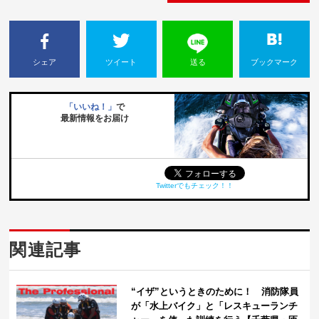
シェア
ツイート
送る
ブックマーク
「いいね！」
で
最新情報をお届け
Twitterでもチェック！！
関連記事
“イザ”というときのために！ 消防隊員
が「水上バイク」と「レスキューランチ