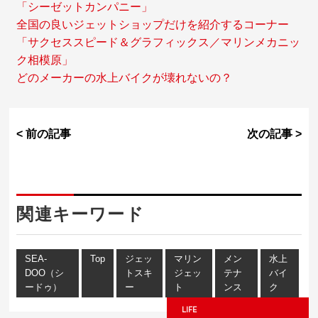
「シーゼットカンパニー」
全国の良いジェットショップだけを紹介するコーナー
「サクセススピード＆グラフィックス／マリンメカニッ
ク相模原」
どのメーカーの水上バイクが壊れないの？
< 前の記事
次の記事 >
関連キーワード
SEA-
Top
ジェッ
マリン
メン
水上
DOO（シ
トスキ
ジェッ
テナ
バイ
ードゥ）
ー
ト
ンス
ク
LIFE