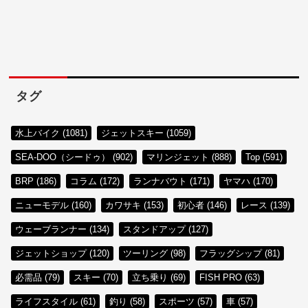
タグ
水上バイク (1081)
ジェットスキー (1059)
SEA-DOO（シードゥ） (902)
マリンジェット (888)
Top (591)
BRP (186)
コラム (172)
ランナバウト (171)
ヤマハ (170)
ニューモデル (160)
カワサキ (153)
初心者 (146)
レース (139)
ウェーブランナー (134)
スタンドアップ (127)
ジェットショップ (120)
ツーリング (98)
フラッグシップ (81)
必需品 (79)
スキー (70)
立ち乗り (69)
FISH PRO (63)
ライフスタイル (61)
釣り (58)
スポーツ (57)
車 (57)