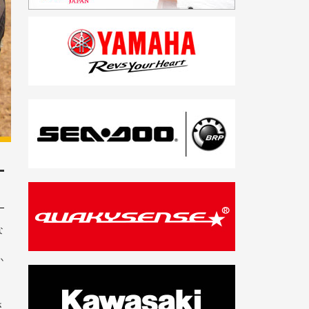
な
か
さ