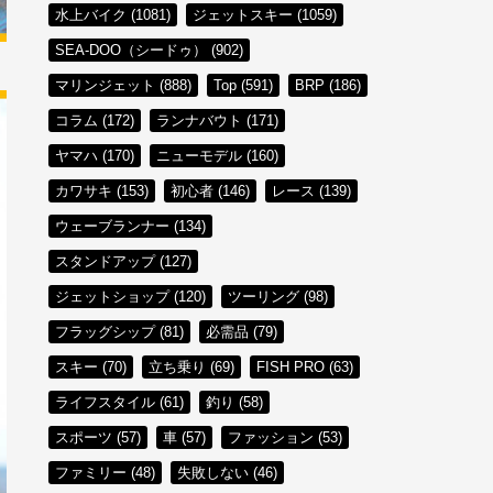
水上バイク (1081)
ジェットスキー (1059)
SEA-DOO（シードゥ） (902)
マリンジェット (888)
Top (591)
BRP (186)
コラム (172)
ランナバウト (171)
ヤマハ (170)
ニューモデル (160)
カワサキ (153)
初心者 (146)
レース (139)
ウェーブランナー (134)
スタンドアップ (127)
ジェットショップ (120)
ツーリング (98)
フラッグシップ (81)
必需品 (79)
スキー (70)
立ち乗り (69)
FISH PRO (63)
ライフスタイル (61)
釣り (58)
スポーツ (57)
車 (57)
ファッション (53)
ファミリー (48)
失敗しない (46)