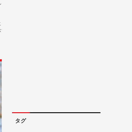
ン
こ
な
タグ