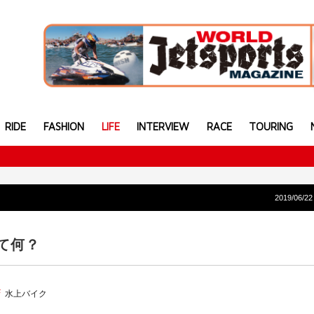
RIDE
FASHION
LIFE
INTERVIEW
RACE
TOURING
2019/06/22
て何？
水上バイク