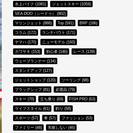
水上バイク (1081)
ジェットスキー (1059)
SEA-DOO（シードゥ） (902)
マリンジェット (888)
Top (591)
BRP (186)
コラム (172)
ランナバウト (171)
ヤマハ (170)
ニューモデル (160)
カワサキ (153)
初心者 (146)
レース (139)
ウェーブランナー (134)
スタンドアップ (127)
ジェットショップ (120)
ツーリング (98)
フラッグシップ (81)
必需品 (79)
スキー (70)
立ち乗り (69)
FISH PRO (63)
ライフスタイル (61)
釣り (58)
スポーツ (57)
車 (57)
ファッション (53)
ファミリー (48)
失敗しない (46)