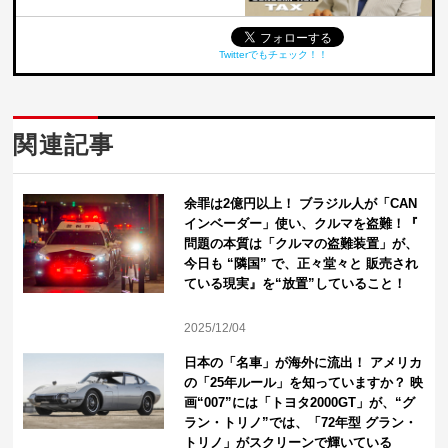
Twitterでもチェック！！
関連記事
余罪は2億円以上！ ブラジル人が「CAN
インベーダー」使い、クルマを盗難！『
問題の本質は「クルマの盗難装置」が、
今日も “隣国” で、正々堂々と 販売され
ている現実』を“放置”していること！
2025/12/04
日本の「名車」が海外に流出！ アメリカ
の「25年ルール」を知っていますか？ 映
画“007”には「トヨタ2000GT」が、“グ
ラン・トリノ”では、「72年型 グラン・
トリノ」がスクリーンで輝いている