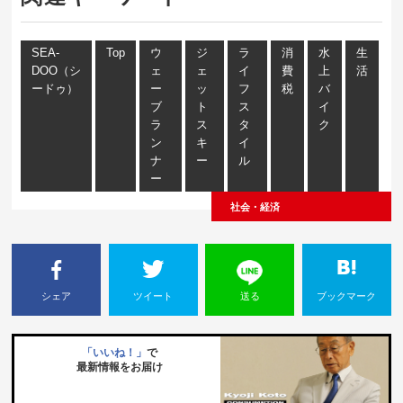
SEA-
Top
ウ
ジ
ラ
消
水
生
DOO（シ
ェ
ェ
イ
費
上
活
ードゥ）
ー
ッ
フ
税
バ
ブ
ト
ス
イ
ラ
ス
タ
ク
ン
キ
イ
ナ
ー
ル
ー
社会・経済
シェア
ツイート
送る
ブックマーク
「いいね！」
で
最新情報をお届け