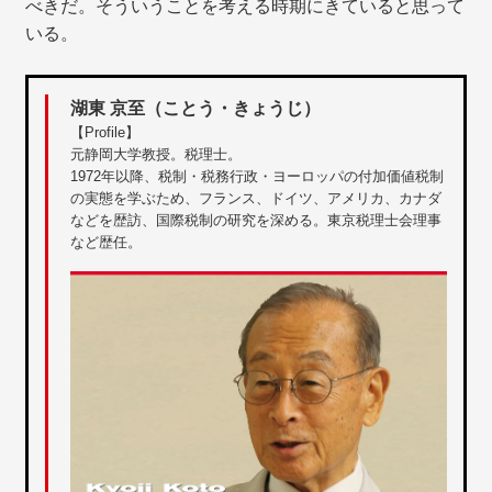
べきだ。そういうことを考える時期にきていると思って
いる。
湖東 京至（ことう・きょうじ）
【Profile】
元静岡大学教授。税理士。
1972年以降、税制・税務行政・ヨーロッパの付加価値税制
の実態を学ぶため、フランス、ドイツ、アメリカ、カナダ
などを歴訪、国際税制の研究を深める。東京税理士会理事
など歴任。