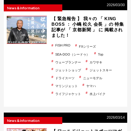
2026/03/30
News＆Information
【 緊急報告 】 我々の 「 KING
BOSS ： 小嶋 松久 会長 」の 特集
記事が 「 京都新聞 」 に 掲載され
ました！
FISH PRO
FXシリーズ
SEA-DOO（シードゥ）
Top
ウェーブランナー
カワサキ
ジェットショップ
ジェットスキー
ドライスーツ
ニューモデル
マリンジェット
ヤマハ
ライフジャケット
水上バイク
2026/03/14
News＆Information