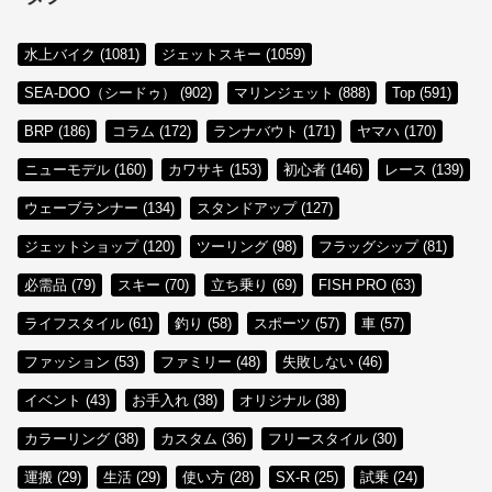
水上バイク (1081)
ジェットスキー (1059)
SEA-DOO（シードゥ） (902)
マリンジェット (888)
Top (591)
BRP (186)
コラム (172)
ランナバウト (171)
ヤマハ (170)
ニューモデル (160)
カワサキ (153)
初心者 (146)
レース (139)
ウェーブランナー (134)
スタンドアップ (127)
ジェットショップ (120)
ツーリング (98)
フラッグシップ (81)
必需品 (79)
スキー (70)
立ち乗り (69)
FISH PRO (63)
ライフスタイル (61)
釣り (58)
スポーツ (57)
車 (57)
ファッション (53)
ファミリー (48)
失敗しない (46)
イベント (43)
お手入れ (38)
オリジナル (38)
カラーリング (38)
カスタム (36)
フリースタイル (30)
運搬 (29)
生活 (29)
使い方 (28)
SX-R (25)
試乗 (24)