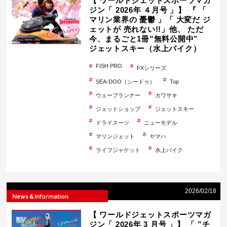
【 ワールドジェットスポーツマガ
ジン「 2026年 ４月号 」】 『 「
マリン業界の 憂鬱 」「 大変だ ジ
ェットが 売れない!!」他、 ただ
今、まるごと1冊”無料公開中”
ジェットスキー（水上バイク）
FISH PRO
FXシリーズ
SEA-DOO（シードゥ）
Top
ウェーブランナー
カワサキ
ジェットショップ
ジェットスキー
ドライスーツ
ニューモデル
マリンジェット
ヤマハ
ライフジャケット
水上バイク
2026/02/18
News＆Information
【 ワールドジェットスポーツマガ
ジン「 2026年 3 月号 」】 「 ”チ