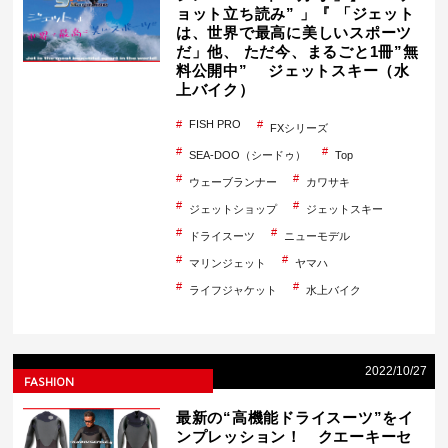
ョット立ち読み” 」『 「ジェット
は、世界で最高に美しいスポーツ
だ」他、 ただ今、まるごと1冊”無
料公開中” ジェットスキー（水
上バイク）
FISH PRO
FXシリーズ
SEA-DOO（シードゥ）
Top
ウェーブランナー
カワサキ
ジェットショップ
ジェットスキー
ドライスーツ
ニューモデル
マリンジェット
ヤマハ
ライフジャケット
水上バイク
2022/10/27
FASHION
最新の“高機能ドライスーツ”をイ
ンプレッション！ クエーキーセ