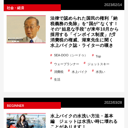
2023/02/14
社会・経済
法律で認められた国民の権利「納
税義務の免除」を“国が”なくす！
その“姑息な手段”が来年10月から
採用する「インボイス制度」だ⁉
消費税の権威、湖東先生に聞く
水上バイク誌・ライターの嘆き
SEA-DOO（シードゥ）
Top
ウェーブランナー
ジェットスキー
消費税
水上バイク
水洗い
生活
2022/03/28
BEGINNER
水上バイクの水洗い方法・基本
編 ジェットは水洗い時に壊れる
ことがあります！