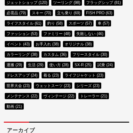
ジェットショップ (120)
ツーリング (98)
フラッグシップ (81)
必需品 (79)
スキー (70)
立ち乗り (69)
FISH PRO (63)
ライフスタイル (61)
釣り (58)
スポーツ (57)
車 (57)
ファッション (53)
ファミリー (48)
失敗しない (46)
イベント (43)
お手入れ (38)
オリジナル (38)
カラーリング (38)
カスタム (36)
フリースタイル (30)
運搬 (29)
生活 (29)
使い方 (28)
SX-R (25)
試乗 (24)
ドレスアップ (24)
着る (23)
ライフジャケット (23)
世界大会 (23)
ウェットスーツ (23)
シリーズ (23)
メンテナンス (22)
ヴィンテージ (22)
トレーラー (21)
動画 (21)
アーカイブ