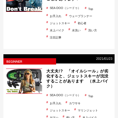
SEA-DOO（シードゥ）
Top
お手入れ
ウェーブランナー
ジェットスキー
初心者
水上バイク
水洗い
洗い方
注目記事
2021/01/23
BEGINNER
大丈夫!? 「オイルシール」が劣
化すると、ジェットスキーが沈没
することがあります （水上バイ
ク）
SEA-DOO（シードゥ）
Top
お手入れ
カワサキ
ジェットスキー
マリンジェット
ヤマハ
使い方
水上バイク