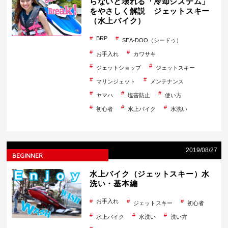
らないと壊れる「冷却システム」
をやさしく解説 ジェットスキー
（水上バイク）
BRP
SEA-DOO（シードゥ）
お手入れ
カワサキ
ジェットショップ
ジェットスキー
マリンジェット
メンテナンス
ヤマハ
塩害防止
使い方
初心者
水上バイク
水洗い
2019/08/27
BEGINNER
水上バイク（ジェットスキー）水
洗い・基本編
お手入れ
ジェットスキー
初心者
水上バイク
水洗い
洗い方