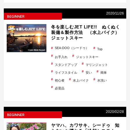
2020/11/26
BEGINNER
冬を楽しむJET LIFE!! ぬくぬく
装備＆製作方法 （水上バイク）
ジェットスキー
SEA-DOO（シードゥ）
Top
お手入れ
ジェットスキー
スタンドアップ
マリンジェット
ライフスタイル
安い
簡単
初心者
水上バイク
水洗い
必需品
2020/02/28
BEGINNER
ヤマハ、カワサキ、シードゥ 知