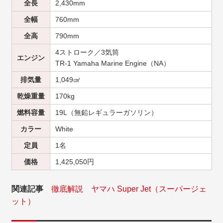
全長
2,430mm
全幅
760mm
全高
790mm
4ストローク／3気筒
エンジン
TR-1 Yamaha Marine Engine（NA）
排気量
1,049㎤
乾燥重量
170kg
燃料容量
19L（無鉛レギュラーガソリン）
カラー
White
定員
1名
価格
1,425,050円
関連記事
徹底解説 ヤマハ Super Jet（スーパージェ
ット）