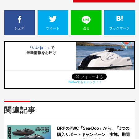
シェア
ツイート
送る
ブックマーク
「いいね！」
で
最新情報をお届け
Twitterでもチェック！！
関連記事
BRPのPWC「Sea-Doo」から、「3つの
購入サポートキャンペーン」実施。期間