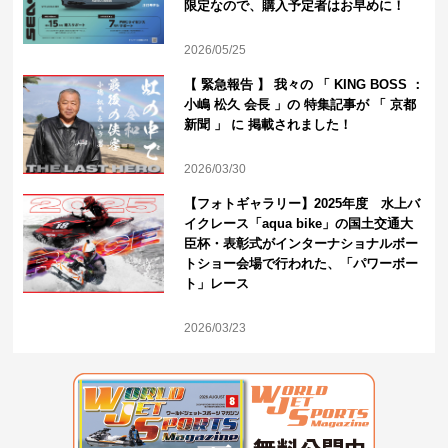
限定なので、購入予定者はお早めに！
2026/05/25
【 緊急報告 】 我々の 「 KING BOSS ：
小嶋 松久 会長 」の 特集記事が 「 京都
新聞 」 に 掲載されました！
2026/03/30
【フォトギャラリー】2025年度 水上バ
イクレース「aqua bike」の国土交通大
臣杯・表彰式がインターナショナルボー
トショー会場で行われた、「パワーボー
ト」レース
2026/03/23