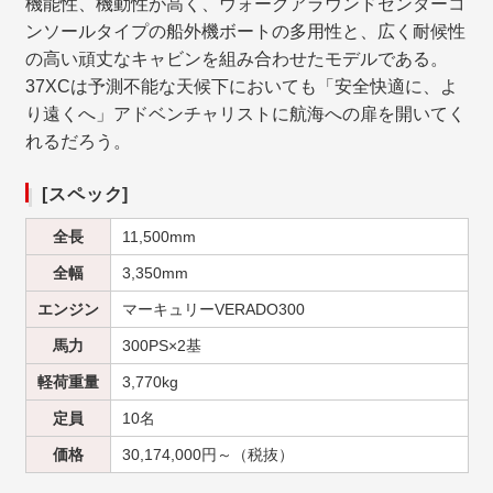
機能性、機動性が高く、ウォークアラウンドセンターコ
ンソールタイプの船外機ボートの多用性と、広く耐候性
の高い頑丈なキャビンを組み合わせたモデルである。
37XCは予測不能な天候下においても「安全快適に、よ
り遠くへ」アドベンチャリストに航海への扉を開いてく
れるだろう。
[スペック]
全長
11,500mm
全幅
3,350mm
エンジン
マーキュリーVERADO300
馬力
300PS×2基
軽荷重量
3,770kg
定員
10名
価格
30,174,000円～（税抜）