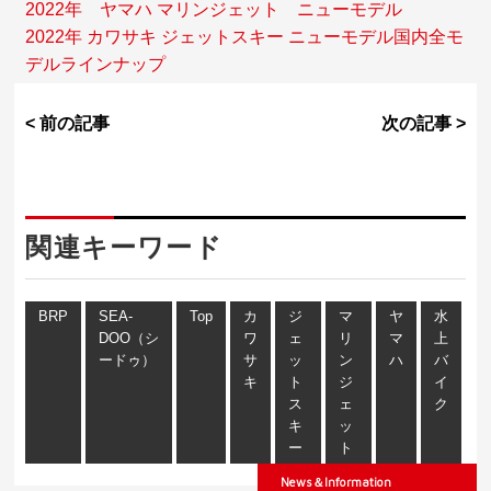
2022年 ヤマハ マリンジェット ニューモデル
2022年 カワサキ ジェットスキー ニューモデル国内全モ
デルラインナップ
< 前の記事
次の記事 >
関連キーワード
BRP
SEA-
Top
カ
ジ
マ
ヤ
水
DOO（シ
ワ
ェ
リ
マ
上
ードゥ）
サ
ッ
ン
ハ
バ
キ
ト
ジ
イ
ス
ェ
ク
キ
ッ
ー
ト
News＆Information