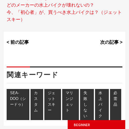
どのメーカーの水上バイクが壊れないの？
今、「初心者」が、買うべき水上バイクは？（ジェット
スキー）
< 前の記事
次の記事 >
関連キーワード
SEA-
カ
ジェ
マリ
失
水
必
DOO（シ
ス
ット
ンジ
敗
上
需
ードゥ）
タ
スキ
ェッ
し
バ
品
ム
ー
ト
な
イ
い
ク
BEGINNER