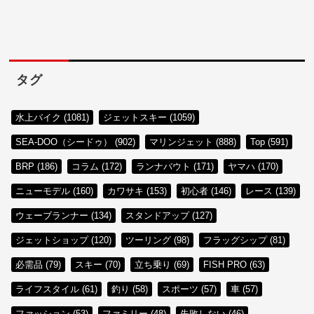
タグ
水上バイク (1081)
ジェットスキー (1059)
SEA-DOO（シードゥ） (902)
マリンジェット (888)
Top (591)
BRP (186)
コラム (172)
ランナバウト (171)
ヤマハ (170)
ニューモデル (160)
カワサキ (153)
初心者 (146)
レース (139)
ウェーブランナー (134)
スタンドアップ (127)
ジェットショップ (120)
ツーリング (98)
フラッグシップ (81)
必需品 (79)
スキー (70)
立ち乗り (69)
FISH PRO (63)
ライフスタイル (61)
釣り (58)
スポーツ (57)
車 (57)
ファッション (53)
ファミリー (48)
失敗しない (46)