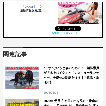
「いいね！」
で
最新情報をお届け
Twitterでもチェック！！
関連記事
“イザ”というときのために！ 消防隊員
が「水上バイク」と「レスキューランチ
ャー」を使った訓練を行う【千葉県・匝
瑳市】
2026/02/18
2026年 元旦「 初日の出を見に・湘南の
海へ 」 目の前には、烏帽子岩 と 江ノ