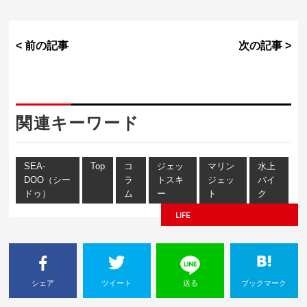
< 前の記事
次の記事 >
関連キーワード
SEA-
Top
コ
ジェッ
マリン
水上
DOO（シー
ラ
トスキ
ジェッ
バイ
ドゥ）
ム
ー
ト
ク
LIFE
シェア
ツイート
送る
ブックマーク