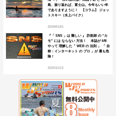
島、振り返れば、富士山。今年もいい年
でありますように！ 【コラム】 ジェッ
トスキー（水上バイク）
2026/01/01
『「 SNS 」は 難しい 』 詐欺師 の “カ
モ” には ならない 方法！ 本誌が 6年
やって 理解した「 WEB の 法則 」 「 自
称：インターネット の プロ 」が 最も危
険！
2025/11/13