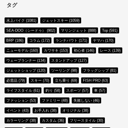
タグ
水上バイク (1081)
ジェットスキー (1059)
SEA-DOO（シードゥ） (902)
マリンジェット (888)
Top (591)
BRP (186)
コラム (172)
ランナバウト (171)
ヤマハ (170)
ニューモデル (160)
カワサキ (153)
初心者 (146)
レース (139)
ウェーブランナー (134)
スタンドアップ (127)
ジェットショップ (120)
ツーリング (98)
フラッグシップ (81)
必需品 (79)
スキー (70)
立ち乗り (69)
FISH PRO (63)
ライフスタイル (61)
釣り (58)
スポーツ (57)
車 (57)
ファッション (53)
ファミリー (48)
失敗しない (46)
イベント (43)
お手入れ (38)
オリジナル (38)
カラーリング (38)
カスタム (36)
フリースタイル (30)