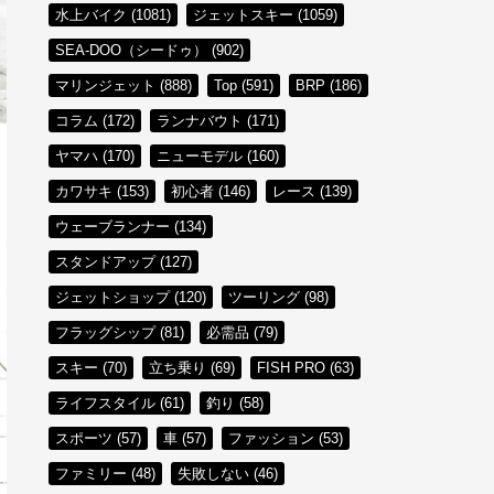
水上バイク (1081)
ジェットスキー (1059)
SEA-DOO（シードゥ） (902)
マリンジェット (888)
Top (591)
BRP (186)
コラム (172)
ランナバウト (171)
ヤマハ (170)
ニューモデル (160)
カワサキ (153)
初心者 (146)
レース (139)
ウェーブランナー (134)
スタンドアップ (127)
ジェットショップ (120)
ツーリング (98)
フラッグシップ (81)
必需品 (79)
スキー (70)
立ち乗り (69)
FISH PRO (63)
ライフスタイル (61)
釣り (58)
スポーツ (57)
車 (57)
ファッション (53)
ファミリー (48)
失敗しない (46)