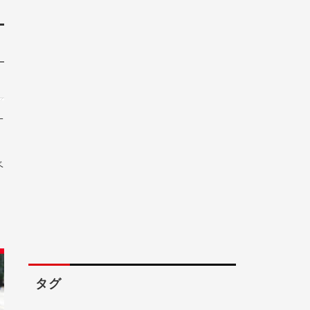
一
ベ
タグ