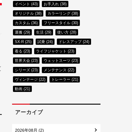
イベント (43)
お手入れ (38)
オリジナル (38)
カラーリング (38)
カスタム (36)
フリースタイル (30)
運搬 (29)
生活 (29)
使い方 (28)
SX-R (25)
試乗 (24)
ドレスアップ (24)
着る (23)
ライフジャケット (23)
世界大会 (23)
ウェットスーツ (23)
し
シリーズ (23)
メンテナンス (22)
イ
ヴィンテージ (22)
トレーラー (21)
動画 (21)
アーカイブ
リ
2026年08月 (2)