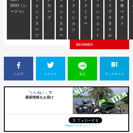
DOO（シ
ェ
ロ
ェ
ァ
ァ
リ
イ
命
ードゥ）
ッ
ー
ッ
ッ
ミ
ン
フ
ベ
ト
ブ
ト
シ
リ
ジ
ス
ス
ス
ス
ョ
ー
ェ
タ
ト
ー
キ
ン
ッ
イ
ツ
ー
ト
ル
BEGINNER
シェア
ツイート
送る
ブックマーク
「いいね！」
で
最新情報をお届け
Twitterでもチェック！！