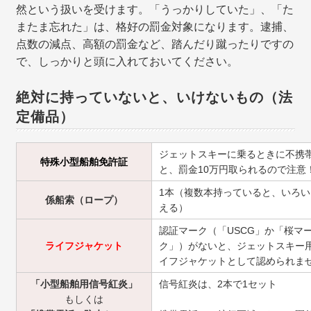
然という扱いを受けます。「うっかりしていた」、「た
またま忘れた」は、格好の罰金対象になります。逮捕、
点数の減点、高額の罰金など、踏んだり蹴ったりですの
で、しっかりと頭に入れておいてください。
絶対に持っていないと、いけないもの（法
定備品）
ジェットスキーに乗るときに不携
特殊小型船舶免許証
と、罰金10万円取られるので注意
1本（複数本持っていると、いろ
係船索（ロープ）
える）
認証マーク（「USCG」か「桜マ
ライフジャケット
ク」）がないと、ジェットスキー
イフジャケットとして認められま
「小型船舶用信号紅炎」
信号紅炎は、2本で1セット
もしくは