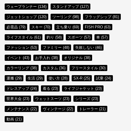
ウェーブランナー (134)
スタンドアップ (127)
ジェットショップ (120)
ツーリング (98)
フラッグシップ (81)
必需品 (79)
スキー (70)
立ち乗り (69)
FISH PRO (63)
ライフスタイル (61)
釣り (58)
スポーツ (57)
車 (57)
ファッション (53)
ファミリー (48)
失敗しない (46)
イベント (43)
お手入れ (38)
オリジナル (38)
カラーリング (38)
カスタム (36)
フリースタイル (30)
運搬 (29)
生活 (29)
使い方 (28)
SX-R (25)
試乗 (24)
ドレスアップ (24)
着る (23)
ライフジャケット (23)
世界大会 (23)
ウェットスーツ (23)
シリーズ (23)
メンテナンス (22)
ヴィンテージ (22)
トレーラー (21)
動画 (21)