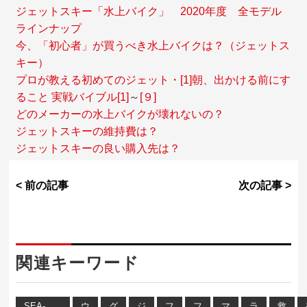
ジェットスキー「水上バイク」
2020年度
全モデル
ラインナップ
今、「初心者」が買うべき水上バイクは？（ジェットス
キー）
プロが教える初めてのジェット・[1]朝、出かける前にす
ること 実戦バイブル
[1]
～
[９]
どのメーカーの水上バイクが壊れないの？
ジェットスキーの維持費は？
ジェットスキーの良い購入先は？
< 前の記事
次の記事 >
関連キーワード
SEA-
ウ
グ
ジ
フ
フ
マ
ラ
救