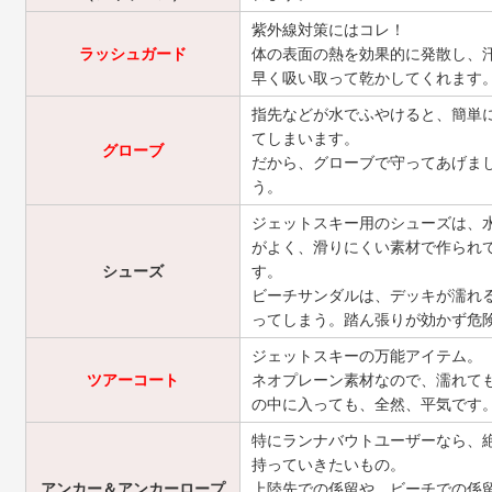
紫外線対策にはコレ！
ラッシュガード
体の表面の熱を効果的に発散し、
早く吸い取って乾かしてくれます
指先などが水でふやけると、簡単
てしまいます。
グローブ
だから、グローブで守ってあげま
う。
ジェットスキー用のシューズは、
がよく、滑りにくい素材で作られ
シューズ
す。
ビーチサンダルは、デッキが濡れ
ってしまう。踏ん張りが効かず危
ジェットスキーの万能アイテム。
ツアーコート
ネオプレーン素材なので、濡れて
の中に入っても、全然、平気です
特にランナバウトユーザーなら、
持っていきたいもの。
アンカー＆アンカーロープ
上陸先での係留や、ビーチでの係