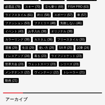
必需品 (79)
スキー (70)
立ち乗り (69)
FISH PRO (63)
ライフスタイル (61)
釣り (58)
スポーツ (57)
車 (57)
ファッション (53)
ファミリー (48)
失敗しない (46)
イベント (43)
お手入れ (38)
オリジナル (38)
カラーリング (38)
カスタム (36)
フリースタイル (30)
運搬 (29)
生活 (29)
使い方 (28)
SX-R (25)
試乗 (24)
ドレスアップ (24)
着る (23)
ライフジャケット (23)
世界大会 (23)
ウェットスーツ (23)
シリーズ (23)
メンテナンス (22)
ヴィンテージ (22)
トレーラー (21)
動画 (21)
アーカイブ