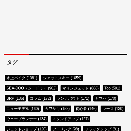
タグ
水上バイク (1081)
ジェットスキー (1059)
SEA-DOO（シードゥ） (902)
マリンジェット (888)
Top (591)
BRP (186)
コラム (172)
ランナバウト (171)
ヤマハ (170)
ニューモデル (160)
カワサキ (153)
初心者 (146)
レース (139)
ウェーブランナー (134)
スタンドアップ (127)
ジェットショップ (120)
ツーリング (98)
フラッグシップ (81)