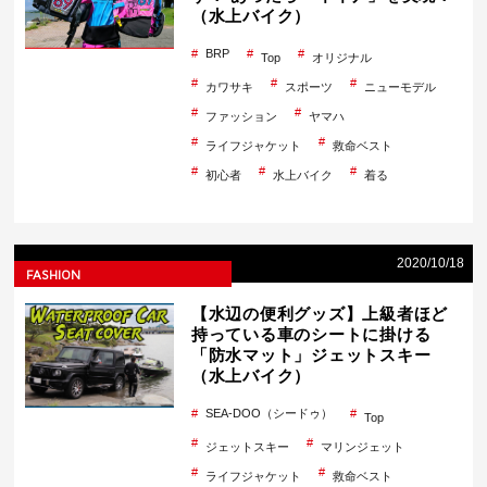
（水上バイク）
BRP
Top
オリジナル
カワサキ
スポーツ
ニューモデル
ファッション
ヤマハ
ライフジャケット
救命ベスト
初心者
水上バイク
着る
2020/10/18
FASHION
【水辺の便利グッズ】上級者ほど
持っている車のシートに掛ける
「防水マット」ジェットスキー
（水上バイク）
SEA-DOO（シードゥ）
Top
ジェットスキー
マリンジェット
ライフジャケット
救命ベスト