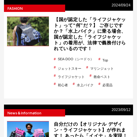
2024/09/24
FASHION
【国が認定した「ライフジャケッ
ト」って“何”だ？】 ご存じです
か？「水上バイク」に乗る場合、
国が認定した「ライフジャケッ
ト」の着用が、法律で義務付けら
れているのです！
SEA-DOO（シードゥ）
Top
ジェットスキー
マリンジェット
ライフジャケット
救命ベスト
初心者
水上バイク
必需品
2023/09/12
News＆Information
自分だけの【オリジナル デザイ
ン・ライフジャケット】が作れま
す！ あったら「イイナ」を実現！