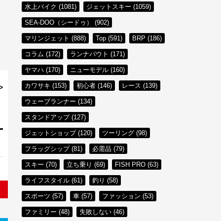
水上バイク (1081)
ジェットスキー (1059)
SEA-DOO（シードゥ） (902)
マリンジェット (888)
Top (591)
BRP (186)
コラム (172)
ランナバウト (171)
ヤマハ (170)
ニューモデル (160)
カワサキ (153)
初心者 (146)
レース (139)
>
ウェーブランナー (134)
スタンドアップ (127)
ジェットショップ (120)
ツーリング (98)
フラッグシップ (81)
必需品 (79)
スキー (70)
立ち乗り (69)
FISH PRO (63)
ライフスタイル (61)
釣り (58)
スポーツ (57)
車 (57)
ファッション (53)
ファミリー (48)
失敗しない (46)