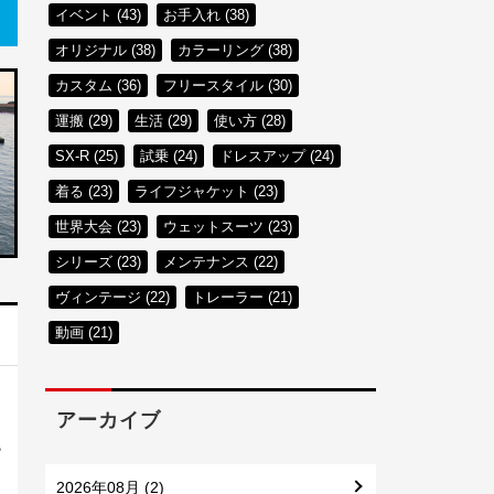
イベント (43)
お手入れ (38)
ク
オリジナル (38)
カラーリング (38)
カスタム (36)
フリースタイル (30)
運搬 (29)
生活 (29)
使い方 (28)
SX-R (25)
試乗 (24)
ドレスアップ (24)
着る (23)
ライフジャケット (23)
世界大会 (23)
ウェットスーツ (23)
シリーズ (23)
メンテナンス (22)
ヴィンテージ (22)
トレーラー (21)
動画 (21)
アーカイブ
も
2026年08月 (2)