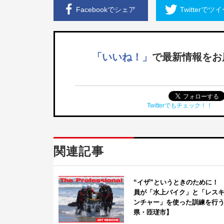
Facebookで
シェア
Twitterで
ツイ
「いいね！」
で
最新情報をお
Twitterでもチェック！！
関連記事
“イザ”というときのために！
員が「水上バイク」と「レス
ンチャー」を使った訓練を行
県・匝瑳市】