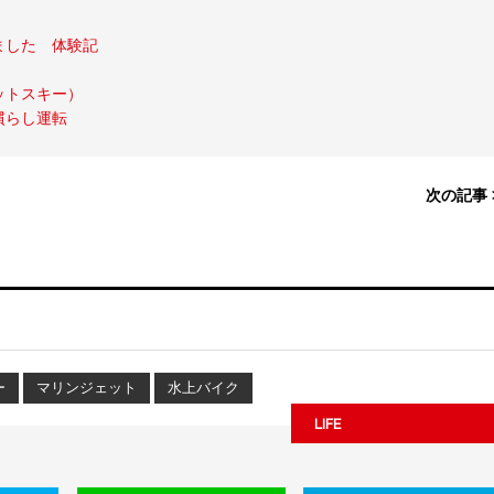
ました 体験記
ットスキー）
慣らし運転
次の記事 
ー
マリンジェット
水上バイク
LIFE