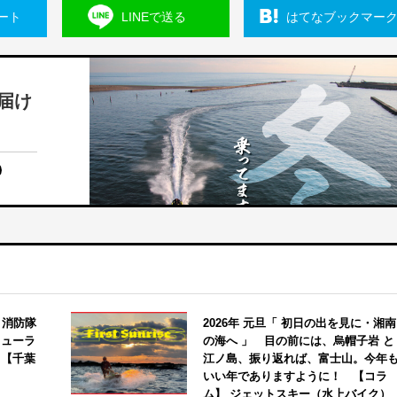
ート
LINEで
送る
はてな
ブックマー
届け
 消防隊
2026年 元旦「 初日の出を見に・湘南
キューラ
の海へ 」 目の前には、烏帽子岩 と
う【千葉
江ノ島、振り返れば、富士山。今年
いい年でありますように！ 【コラ
ム】 ジェットスキー（水上バイク）