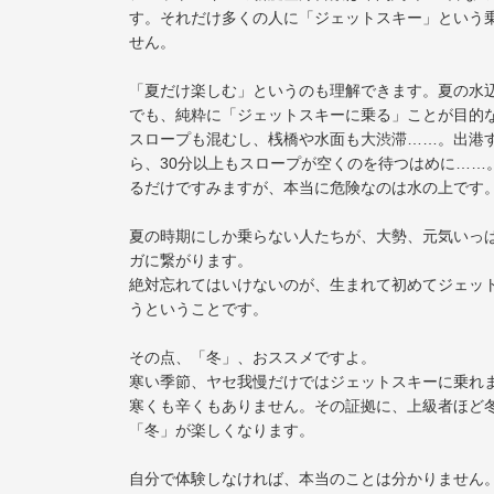
す。それだけ多くの人に「ジェットスキー」という
せん。
「夏だけ楽しむ」というのも理解できます。夏の水
でも、純粋に「ジェットスキーに乗る」ことが目的
スロープも混むし、桟橋や水面も大渋滞……。出港
ら、30分以上もスロープが空くのを待つはめに……
るだけですみますが、本当に危険なのは水の上です
夏の時期にしか乗らない人たちが、大勢、元気いっ
ガに繋がります。
絶対忘れてはいけないのが、生まれて初めてジェット
うということです。
その点、「冬」、おススメですよ。
寒い季節、ヤセ我慢だけではジェットスキーに乗れ
寒くも辛くもありません。その証拠に、上級者ほど
「冬」が楽しくなります。
自分で体験しなければ、本当のことは分かりません。