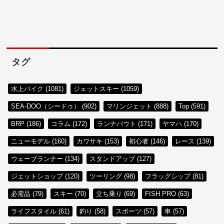
タグ
水上バイク (1081)
ジェットスキー (1059)
SEA-DOO（シードゥ） (902)
マリンジェット (888)
Top (591)
BRP (186)
コラム (172)
ランナバウト (171)
ヤマハ (170)
ニューモデル (160)
カワサキ (153)
初心者 (146)
レース (139)
ウェーブランナー (134)
スタンドアップ (127)
ジェットショップ (120)
ツーリング (98)
フラッグシップ (81)
必需品 (79)
スキー (70)
立ち乗り (69)
FISH PRO (63)
ライフスタイル (61)
釣り (58)
スポーツ (57)
車 (57)