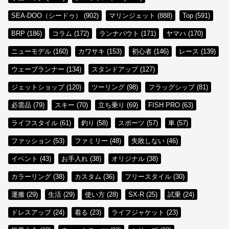
SEA-DOO（シードゥ） (902)
マリンジェット (888)
Top (591)
BRP (186)
コラム (172)
ランナバウト (171)
ヤマハ (170)
ニューモデル (160)
カワサキ (153)
初心者 (146)
レース (139)
ウェーブランナー (134)
スタンドアップ (127)
ジェットショップ (120)
ツーリング (98)
フラッグシップ (81)
必需品 (79)
スキー (70)
立ち乗り (69)
FISH PRO (63)
ライフスタイル (61)
釣り (58)
スポーツ (57)
車 (57)
ファッション (53)
ファミリー (48)
失敗しない (46)
イベント (43)
お手入れ (38)
オリジナル (38)
カラーリング (38)
カスタム (36)
フリースタイル (30)
運搬 (29)
生活 (29)
使い方 (28)
SX-R (25)
試乗 (24)
ドレスアップ (24)
着る (23)
ライフジャケット (23)