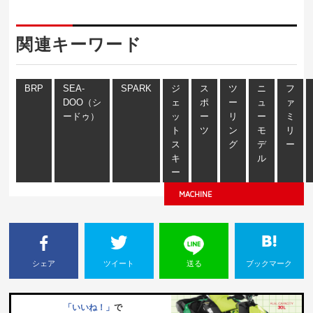
関連キーワード
BRP
SEA-
SPARK
ジ
ス
ツ
ニ
フ
DOO（シ
ェ
ポ
ー
ュ
ァ
ードゥ）
ッ
ー
リ
ー
ミ
ト
ツ
ン
モ
リ
ス
グ
デ
ー
キ
ル
ー
MACHINE
シェア
ツイート
送る
ブックマーク
「いいね！」
で